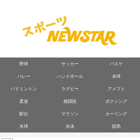
野球
サッカー
バスケ
バレー
ハンドボール
卓球
バドミントン
ラグビー
アメフト
柔道
格闘技
ボクシング
駅伝
マラソン
カーリング
水球
水泳
競馬