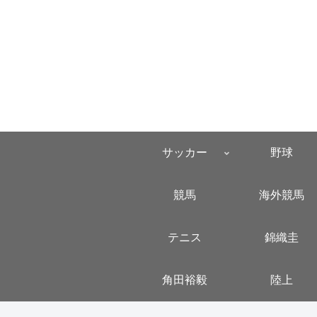
サッカー
野球
競馬
海外競馬
テニス
錦織圭
角田裕毅
陸上