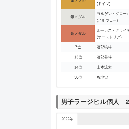
金メダル
(ドイツ)
ヨルゲン・グロー
銀メダル
(ノルウェー)
ルーカス・グライ
銅メダル
(オーストリア)
7位
渡部暁斗
13位
渡部善斗
14位
山本涼太
30位
谷地宙
男子ラージヒル個人 2
2022年