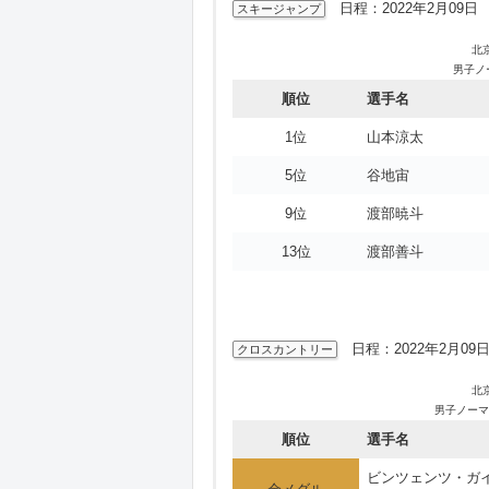
日程：2022年2月09日 
スキージャンプ
北
男子ノ
順位
選手名
1位
山本涼太
5位
谷地宙
9位
渡部暁斗
13位
渡部善斗
日程：2022年2月09日
クロスカントリー
北
男子ノーマ
順位
選手名
ビンツェンツ・ガ