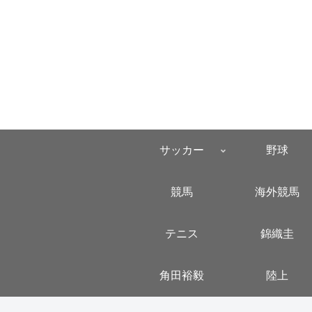
サッカー
野球
競馬
海外競馬
テニス
錦織圭
角田裕毅
陸上