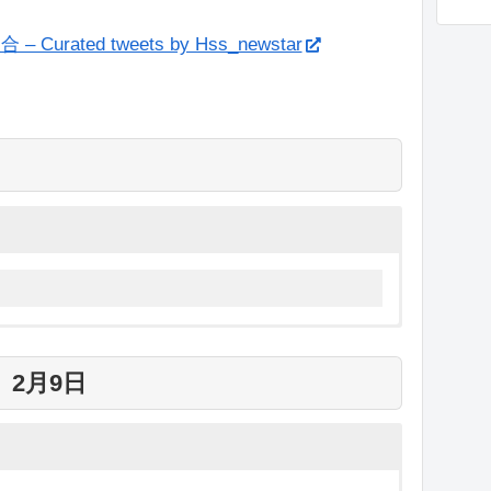
ated tweets by Hss_newstar
2 ノルディック複合 日本代表(内定)選手
男子
2月9日
渡部暁斗
渡部善斗
山本涼太