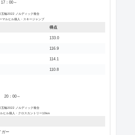
永井秀昭
17：00～
谷地宙
京五輪2022 ノルディック複合
ーマルヒル個人・スキージャンプ
得点
133.0
116.9
114.1
110.8
 20：00～
京五輪2022 ノルディック複合
ルヒル個人・クロスカントリー10km
イガー