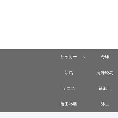
サッカー
野球
競馬
海外競馬
テニス
錦織圭
角田裕毅
陸上