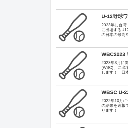
U-12野球
2023年に台
に出場するU
の日本の最高成
WBC202
2023年3月
(WBC)」に
します！ 日本
WBSC U
2022年10月
の結果を速報
ります！