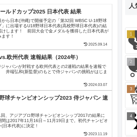
人
ワールドカップ2025 日本代表 結果
5日から日本(沖縄)で開催予定の「第32回 WBSC U-18野球
」に出場するU18野球日本代表(高校野球日本代表)の結
届けします！ 前回大会で金メダルを獲得した日本代表が
みます！
2025.09.14
s.欧州代表 速報結果（2024年）
に侍ジャパンが対戦する欧州代表との2連戦の結果を速報で
！ 井端弘和(新監督)のもとで侍ジャパンの挑戦がはじま
2024.03.07
野球チャンピオンシップ2023 侍ジャパン 速
第1回、アジアプロ野球チャンピオンシップ2017の結果に
間は2017年11月16日～11月19日まで。初代チャンピオ
(日本代表)に決定！
2023.11.19