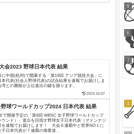
会2023 野球日本代表 結果
23日に中国(杭州)で開幕する「第19回 アジア競技大会」に
日本代表(社会人野球代表)の試合結果を速報でお届けしま
台湾との勝敗が上位進出の鍵を握ります。
2023.10.07
子野球ワールドカップ2024 日本代表 結果
ナダで開催予定の「第9回 WBSC 女子野球ワールドカップ
ラウンド）」進出を目指す野球女子日本代表（マドンナジ
果を速報でお届けします！ 大会６連覇中と世界NO１に
子日本代表が７連覇の偉業達...