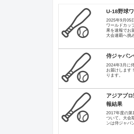
U-18野球
2025年9月0
ワールドカップ
果を速報でお
大会連覇へ挑
侍ジャパンv
2024年3月
お届けします
ります。
アジアプロ
報結果
2017年度の
ついて。大会期
ンは侍ジャパン