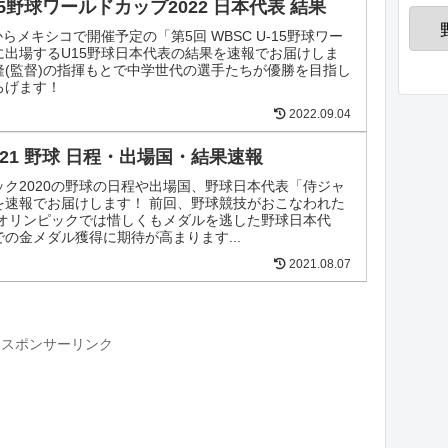
-15野球ワールドカップ2022 日本代表 結果
からメキシコで開催予定の「第5回 WBSC U-15野球ワー
に出場するU15野球日本代表の結果を速報でお届けしま
隆(監督)の指揮もとで中学世代の選手たちが優勝を目指し
ろげます！
2022.09.04
021 野球 日程・出場国・結果速報
ック2020の野球の日程や出場国、野球日本代表「侍ジャ
を速報でお届けします！ 前回、野球競技がおこなわれた
北京オリンピックでは惜しくもメダルを逃した野球日本代
の金メダル獲得に期待が高まります...
2021.08.07
スポンサーリンク