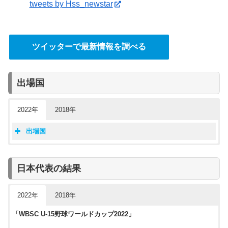
tweets by Hss_newstar
ツイッターで最新情報を調べる
出場国
2022年
2018年
出場国
U-15野球ワールドカップ2022の出場国
U-15野球ワールドカップ2018の出場国
グループA
グループB
グループC
グループA
グループB
日本代表の結果
キューバ
日本
アメリカ
アメリカ
日本
チェコ
パナマ
ベネズエラ
パナマ
キューバ
メキシコ
コロンビア
プエルトリコ
2022年
2018年
台湾
オーストラリア
台湾
フランス
グアム
中国
ドミニカ
「WBSC U-15野球ワールドカップ2022」
–
–
南アフリカ
ブラジル
オランダ