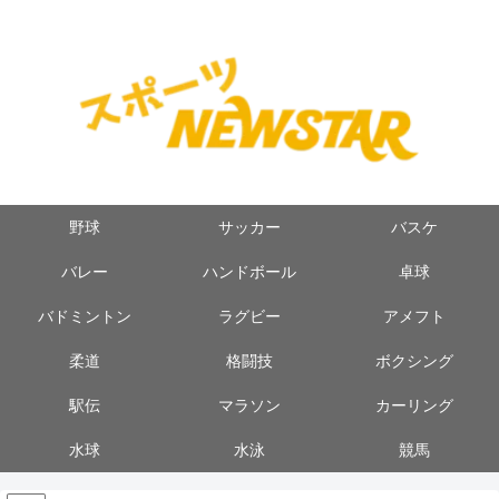
野球
サッカー
バスケ
バレー
ハンドボール
卓球
バドミントン
ラグビー
アメフト
柔道
格闘技
ボクシング
駅伝
マラソン
カーリング
水球
水泳
競馬