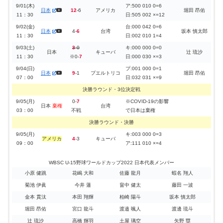
9/01(木)
ア:500 010 0=6
日本
12
-6
アメリカ
堀田 昂佑
11：30
日:505 002 ×=12
9/02(金)
台:000 042 0=6
日本
4-
6
台湾
坂本 慎太郎
11：30
日:002 010 1=4
9/03(土)
3
-0
キ:000 000 0=0
日本
キューバ
辻 琉沙
11：30
※0-
7
日:000 030 ×=3
9/04(日)
プ:001 000 0=1
日本
9
-1
プエルトリコ
堀田 昂佑
07：00
日:032 031 ×=9
決勝ラウンド・3位決定戦
9/05(月)
0-
7
※COVID-19の影響
日本
棄権
台湾
03：00
不戦
で日本は棄権
決勝ラウンド・決勝
9/05(月)
キ:003 000 0=3
アメリカ
4
-3
キューバ
09：00
ア:111 010 ×=4
WBSC U-15野球ワールドカップ2022 日本代表メンバー
小原 健跳
花嶋 大和
佐藤 龍月
蝦名 翔人
菊池 伊眞
今井 蓮
畠中 健太
藤田 一波
金本 貫汰
本田 翔輝
柏崎 陽斗
坂本 慎太郎
堀田 昂佑
宮口 龍斗
渡邉 颯人
渡邊 琉斗
辻 琉沙
高橋 輝羽
土屋 璃空
矢野 塁