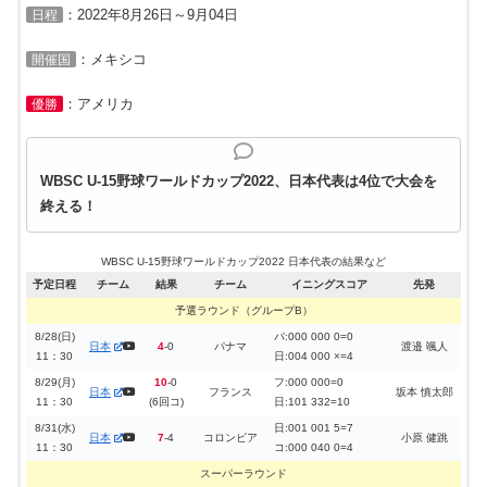
ドイツ
南アフリカ
：2022年8月26日～9月04日
日程
※各組の上位３ヶ国がスーパーラウンド進出
：メキシコ
開催国
：アメリカ
優勝
WBSC U-15野球ワールドカップ2022、日本代表は4位で大会を
終える！
WBSC U-15野球ワールドカップ2022 日本代表の結果など
予定日程
チーム
結果
チーム
イニングスコア
先発
予選ラウンド（グループB）
8/28(日)
パ:000 000 0=0
日本
4
-0
パナマ
渡邉 颯人
11：30
日:004 000 ×=4
8/29(月)
10
-0
フ:000 000=0
日本
フランス
坂本 慎太郎
11：30
(6回コ)
日:101 332=10
8/31(水)
日:001 001 5=7
日本
7
-4
コロンビア
小原 健跳
11：30
コ:000 040 0=4
スーパーラウンド