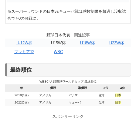
※スーパーラウンドの日本vsキューバ戦は球数制限を超過し没収試
合で7-0の敗戦に。
「WBSC U-15野球ワールドカップ2018」
野球日本代表 関連記事
：2018年8月10日～8月19日
日程
U-12W杯
U15W杯
U18W杯
U23W杯
プレミア12
WBC
：パナマ
開催国
：アメリカ
優勝
最終順位
WBSC U-15野球ワールドカップ 最終順位
WBSC U-15野球ワールドカップ2018、日本代表は4位で大会を
年
優勝
準優勝
3位
4位
終える！
2018(4回)
アメリカ
パナマ
台湾
日本
2022(5回)
アメリカ
キューバ
台湾
日本
WBSC U-15野球ワールドカップ2018 日本代表の結果など
予定日程
チーム
結果
チーム
イニングスコア
先発
スポンサーリンク
予選ラウンド（グループB）
8/11(土)
オ:000 000 2=2
日本
4
-2
オーストラリア
畔柳 亨丞
00：00
日:100 030 ×=4