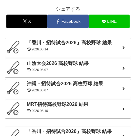
シェアする
WBSC U-15野球ワールドカップ2018 日本代表メンバー
樋上 颯太
金井 慎之介
古川 秀弥
本田 峻也
X
Facebook
LINE
鈴木 唯斗
畔柳 亨丞
藤森 粋七丞
秋山 恭平
清田 蒼陽
池田 陵真
坂 玲哉
福原 聖矢
城下 拡
木本 圭一
竹中 勇登
杉下 海生
「香川・招待試合2026」高校野球 結果
齋藤 広空
内山 陽斗
花田 旭
小畠 一心
2026.06.14
山陰大会2026 高校野球 結果
2026.06.07
沖縄・招待試合2026 高校野球 結果
2026.06.07
MRT招待高校野球2026 結果
2026.05.10
「香川・招待試合2026」高校野球 結果