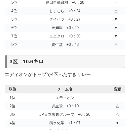
3位
豊田自動織機 +0：20
–
15位
クラフティア
15位
スターツ
4位
しまむら +0：24
△
16位
愛媛銀行
16位
デンソー
5位
ダイハツ +0：27
▼
6位
天満屋 +0：29
▼
7位
ユニクロ +0：30
▼
8位
資生堂 +0：48
△
3区 10.6キロ
エディオンがトップで4区へたすきリレー
順位
チーム名
変動
1位
エディオン
–
2位
資生堂 +0：10
△
3位
JP日本郵政グループ +0：20
△
4位
積水化学 +1：07
▼