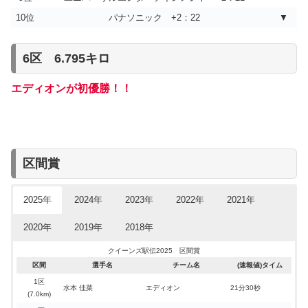
10位
パナソニック +2：22
▼
6区 6.795キロ
エディオンが初優勝！！
区間賞
2025年
2024年
2023年
2022年
2021年
2020年
2019年
2018年
クイーンズ駅伝2025 区間賞
区間
選手名
チーム名
(速報値)タイム
1区
水本 佳菜
エディオン
21分30秒
(7.0km)