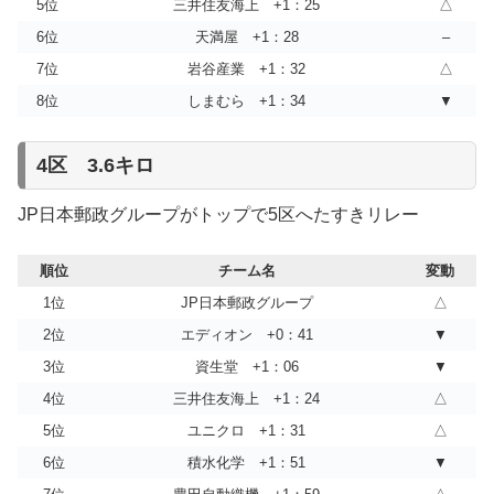
5位
三井住友海上 +1：25
△
6位
天満屋 +1：28
–
7位
岩谷産業 +1：32
△
8位
しまむら +1：34
▼
4区 3.6キロ
JP日本郵政グループがトップで5区へたすきリレー
順位
チーム名
変動
1位
JP日本郵政グループ
△
2位
エディオン +0：41
▼
3位
資生堂 +1：06
▼
4位
三井住友海上 +1：24
△
5位
ユニクロ +1：31
△
6位
積水化学 +1：51
▼