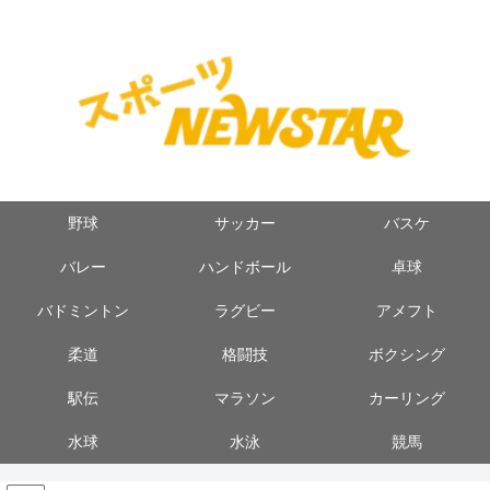
野球
サッカー
バスケ
バレー
ハンドボール
卓球
バドミントン
ラグビー
アメフト
柔道
格闘技
ボクシング
駅伝
マラソン
カーリング
水球
水泳
競馬