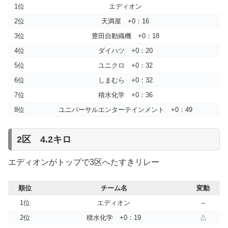
7位
天満屋
1位
エディオン
8位
資生堂
8位
岩谷産業
2位
天満屋 +0：16
クイーンズ駅伝2025 出場チーム 予選通過
クイーンズ駅伝2024 出場チーム 予選通過
3位
豊田自動織機 +0：18
（プリンセス駅伝 上位16チーム）
（プリンセス駅伝 上位16チーム）
4位
ダイハツ +0：20
順位
チーム名
順位
チーム名
1位
三井住友海上
5位
ユニクロ +0：32
1位
ユニクロ
2位
スターツ
2位
三井住友海上
6位
しまむら +0：32
3位
天満屋
3位
エディオン
7位
積水化学 +0：36
4位
京セラ
4位
シスメックス
8位
ユニバーサルエンターテインメント +0：49
5位
シスメックス
5位
豊田自動織機
6位
ユニクロ
6位
大塚製薬
7位
ルートインホテルズ
2区 4.2キロ
7位
しまむら
8位
ユニバーサルエンターテインメント
8位
日立
エディオンがトップで3区へたすきリレー
9位
豊田自動織機
9位
肥後銀行
10位
大塚製薬
10位
京セラ
11位
肥後銀行
順位
チーム名
変動
11位
東京メトロ
12位
ノーリツ
12位
ニトリ
1位
エディオン
–
13位
東京メトロ
13位
ルートインホテルズ
2位
積水化学 +0：19
△
14位
ダイハツ
14位
ベアーズ