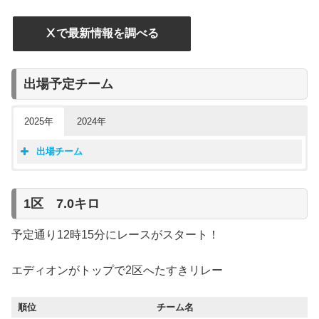
Ⅹで最新情報を調べる
出場予定チーム
2025年
2024年
出場チーム
クイーンズ駅伝2025 出場チーム シード
クイーンズ駅伝2024 出場チーム シード
（前回大会 上位８チーム）
（前回大会 上位８チーム）
順位
チーム名
1区 7.0キロ
順位
チーム名
1位
JP日本郵政グループ
1位
積水化学
2位
積水化学
予定通り12時15分にレースがスタート！
2位
JP日本郵政グループ
3位
しまむら
3位
パナソニック
4位
パナソニック
エディオンがトップで2区へたすきリレー
4位
資生堂
5位
エディオン
5位
ダイハツ
6位
岩谷産業
6位
第一生命グループ
順位
チーム名
7位
第一生命グループ