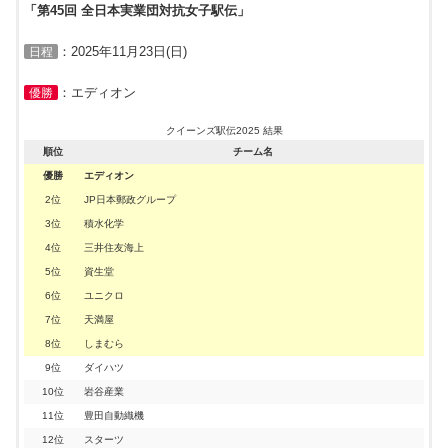
「第45回 全日本実業団対抗女子駅伝」
5区
6区
6区
6区
6区
6区
6区
五島 莉乃
資生堂
31分40秒
渡邉 桃子
大西 ひかり
太田 琴菜
大東 優奈
吉本ひかり
市川珠李
JP日本郵政グループ
天満屋
ヤマダ電機
天満屋
ダイハツ
JP日本郵政グループ
21分02秒
21分21秒
21分01秒
21分37
21分07
21分13
(10.0km)
(6.795km)
(6.795km)
(6.795km)
(6.795km)
(6.795km)
(6.795km)
：2025年11月23日(日)
日程
6区
佐々木 梨七
積水化学
20分54秒
(6.795km)
：エディオン
優勝
クイーンズ駅伝2025 結果
順位
チーム名
優勝
エディオン
2位
JP日本郵政グループ
3位
積水化学
4位
三井住友海上
5位
資生堂
6位
ユニクロ
7位
天満屋
8位
しまむら
9位
ダイハツ
10位
岩谷産業
11位
豊田自動織機
12位
スターツ