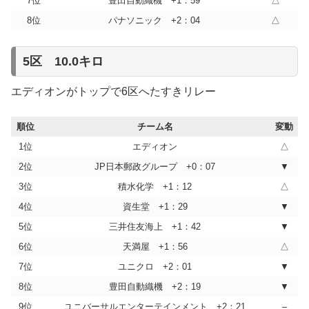
7位
豊田自動織機 +1：59
△
8位
パナソニック +2：04
△
5区 10.0キロ
エディオンがトップで6区へたすきリレー
順位
チーム名
変動
1位
エディオン
△
2位
JP日本郵政グループ +0：07
▼
3位
積水化学 +1：12
△
4位
資生堂 +1：29
▼
5位
三井住友海上 +1：42
▼
6位
天満屋 +1：56
△
7位
ユニクロ +2：01
▼
8位
豊田自動織機 +2：19
▼
9位
ユニバーサルエンターテインメント +2：21
–