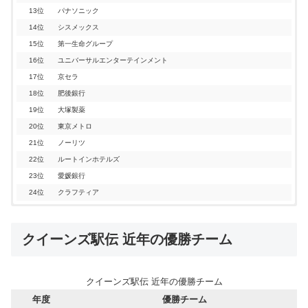
13位
パナソニック
14位
シスメックス
15位
第一生命グループ
16位
ユニバーサルエンターテインメント
17位
京セラ
18位
肥後銀行
19位
大塚製薬
20位
東京メトロ
21位
ノーリツ
22位
ルートインホテルズ
23位
愛媛銀行
24位
クラフティア
「第44回 全日本実業団対抗女子駅伝」
「第43回 全日本実業団対抗女子駅伝」
「第42回 全日本実業団対抗女子駅伝」
「第41回 全日本実業団対抗女子駅伝」
「第40回 全日本実業団対抗女子駅伝」
「第39回 全日本実業団対抗女子駅伝」
「第38回 全日本実業団対抗女子駅伝」
クイーンズ駅伝 近年の優勝チーム
：2024年11月24日(日)
：2023年11月26日
：2022年11月27日
：2021年11月28日
：2020年11月22日
：2019年11月24日
：2018年11月25日
日程
日程
日程
日程
日程
日程
日程
：JP日本郵政グループ（４年ぶり４回目）
：積水化学（２年ぶり２回目）
：資生堂（１６年ぶり２回目）
：積水化学（初優勝）
：JP日本郵政グループ（２年連続３度目）
：JP日本郵政グループ（３年ぶり２度目）
：パナソニック（２年連続２度目）
優勝
優勝
優勝
優勝
優勝
優勝
優勝
クイーンズ駅伝 近年の優勝チーム
クイーンズ駅伝2024 結果
クイーンズ駅伝2023 結果
クイーンズ駅伝2022 結果
クイーンズ駅伝2021 結果
クイーンズ駅伝2020 結果
クイーンズ駅伝2019 結果
クイーンズ駅伝2018 結果
年度
優勝チーム