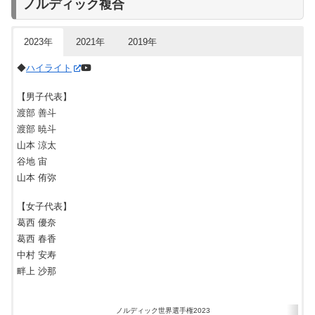
ノルディック複合
種目
日本選手の結果
優勝
【男子代表】
男子・個人
ヨハンネスヘスフロト・クレボ
吉田圭伸
宮沢大志：準々決勝敗退(27位)
スプリント
(ノルウェー)
馬場直人
2023年
2021年
2019年
女子・個人
マイケンカスペシェン・ファラ
–
宮沢大志
スプリント
(ノルウェー)
◆
ハイライト
宇田崇二
吉田圭伸：20位
男子
馬場直人：24位
シュール・レテ
【男子代表】
スキーアスロン
宮沢大志：50位
(ノルウェー)
【女子代表】
成瀬開地：56位
渡部 善斗
石田正子
女子
滝沢こずえ：50位
テレーセ・ヨーハウグ
渡部 暁斗
児玉美希
スキーアスロン
石垣寿美子：52位
(ノルウェー)
山本 涼太
横濵汐莉
エミル・イベシェン
谷地 宙
男子・団体
土屋正恵
ヨハンネスヘスフロト・クレボ
スプリント
山本 侑弥
(ノルウェー)
スティナ・ニルソン
女子・団体
【女子代表】
ノルディック世界選手権2021
マヤ・ダールクビスト
スプリント
クロスカントリー 日本代表 結果
(スウェーデン)
葛西 優奈
種目
日本選手の結果
優勝
女子・個人
石田正子：26位
テレーセ・ヨハウグ
葛西 春香
10km C
滝沢こずえ：54位
(ノルウェー)
男子・個人
ヨハンネスヘスフロト・クレボ
宮沢大志:予選62位
中村 安寿
スプリント
(ノルウェー)
宮沢大志：26位
男子・個人
マルティン・ヨンスル・スンビ
畔上 沙那
馬場直人：28位
女子・個人
ヨンナ・スンドリング
15km C
(ノルウェー)
–
成瀬開地：44位
スプリント
(スウェーデン)
女子・団体
馬場直人:25位
日本：14位
スウェーデン
男子
アレクサンドル・ボルシュノフ
ノルディック世界選手権2023
リレー