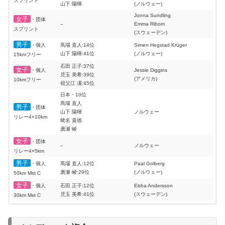
スプリント
髙梨沙羅:2位
山下 陽暉
(ノルウェー)
女子ラージヒル
伊藤有希:13位
マーレン・ルンビ
Jonna Sundling
女子
個人
丸山希:18位
(ノルウェー)
・団体
–
Emma Ribom
岩渕香里:29位
スプリント
(スウェーデン)
日本・4位
男子
・個人
馬場 直人:14位
Simen Hegstad Krüger
髙梨沙羅
女子ノーマルヒル
山下 陽暉:41位
(ノルウェー)
15kmフリー
伊藤有希
オーストリア
団体
丸山希
石田 正子:37位
女子
・個人
Jessie Diggins
勢藤優花
児玉 美希:39位
(アメリカ)
10kmフリー
祖父江 凜:45位
日本・5位
伊藤有希
日本・10位
混合ノーマルヒル
髙梨沙羅
ドイツ
馬場 直人
団体
男子
・団体
佐藤幸椰
山下 陽暉
ノルウェー
リレー4×10km
小林陵侑
蛯名 貴徳
廣瀬 崚
女子
・団体
–
ノルウェー
リレー4×5km
男子
・個人
馬場 直人:12位
Paal Golberg
廣瀬 崚:29位
(ノルウェー)
50km Mst C
女子
・個人
石田 正子:12位
Ebba Andersson
児玉 美希:41位
(スウェーデン)
30km Mst C
ノルディック世界選手権2019
◆
ハイライト
クロスカントリー 日本代表 結果