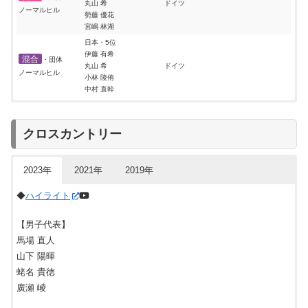
丸山 希
ドイツ
ノーマルヒル
勢藤 優花
宮嶋 林湖
日本・5位
伊藤 有希
混合
・団体
丸山 希
ドイツ
ノーマルヒル
小林 陵侑
中村 直幹
ノルディック世界選手権2019
◆
ハイライト
ジャンプ 日本代表 結果
クロスカントリー
種目
日本選手の結果
優勝
【男子代表】
小林陵侑:4位
小林陵侑
男子ラージヒル
小林潤志郎:17位
マルクス・アイゼンビヒラー
小林潤志郎
2023年
2021年
2019年
個人
伊東大貴:20位
(ドイツ)
佐藤幸椰:21位
佐藤慧一
◆
ハイライト
日本・
３位
佐藤幸椰
佐藤幸椰
中村直幹
男子ラージヒル
伊東大貴
ドイツ
【男子代表】
団体
小林潤志郎
馬場 直人
【女子代表】
小林陵侑
山下 陽暉
髙梨沙羅
佐藤幸椰:7位
蛯名 貴徳
男子ノーマルヒル
小林陵侑:14位
ダビド・クバツキ
伊藤有希
個人
小林潤志郎:17位
(ポーランド)
廣瀬 崚
丸山希
伊東大貴:34位
勢藤優花