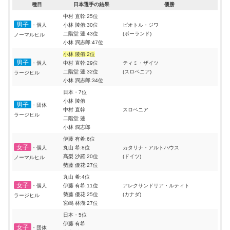
種目
日本選手の結果
優勝
中村 直幹:25位
男子
・個人
小林 陵侑:30位
ピオトル・ジワ
二階堂 蓮:43位
(ポーランド)
ノーマルヒル
小林 潤志郎:47位
小林 陵侑:2位
男子
・個人
中村 直幹:29位
ティミ・ザイツ
二階堂 蓮:32位
(スロベニア)
ラージヒル
小林 潤志郎:34位
日本・7位
小林 陵侑
男子
・団体
中村 直幹
スロベニア
ラージヒル
二階堂 蓮
小林 潤志郎
伊藤 有希:6位
女子
・個人
丸山 希:8位
カタリナ・アルトハウス
髙梨 沙羅:20位
(ドイツ)
ノーマルヒル
勢藤 優花:27位
丸山 希:4位
女子
・個人
伊藤 有希:11位
アレクサンドリア・ルティト
勢藤 優花:25位
(カナダ)
ラージヒル
宮嶋 林湖:27位
日本・5位
伊藤 有希
女子
・団体