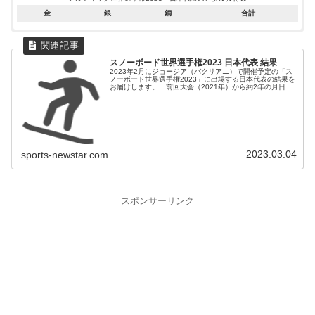
ジャンプ:6位(+21秒)
中村安寿
渡部暁斗
金
銀
銅
合計
最終順位:3位
畔上沙那
ジャンプ:12位(+40秒)
：2021年02月22日～03月07日
日程
宮﨑彩音
渡部善斗
最終順位:19位
男子個人
ヤールマグヌス・リーベル
葛西優奈
ノーマルヒル
(ノルウェー)
ジャンプ:21位(+1分22秒)
スノーボード世界選手権2023 日本代表 結果
：ドイツ
開催国
永井秀昭
2023年2月にジョージア（バクリアニ）で開催予定の「ス
最終順位:20位
ノーボード世界選手権2023」に出場する日本代表の結果を
お届けします。 前回大会（2021年）から約2年の月日が
ジャンプ:8位(+22秒)
ノルディック世界選手権2021 日本代表のメダル獲得数
流れました。
山元豪
ノルディック世界選手権2021
最終順位:34位
ノルディック複合 日本代表 結果
金
銀
銅
合計
エリック・フレンツェル
種目
日本選手の結果
優勝
男子団体
渡部暁斗
ジャンプ:2位(+8秒)
0
1
2
3
ファビアン・リースレ
スプリント
渡部善斗
最終順位:４位
ジャンプ:2位(+20秒)
(ドイツ)
渡部暁斗
最終順位:5位
2023.03.04
sports-newstar.com
渡部暁斗
ジャンプ:1位
男子団体
渡部善斗
ジャンプ:2位(+1秒)
山本涼太
ノルウェー
最終順位:11位
男子個人
ヤールマグヌス・リーベル
ノーマルヒル
山元豪
最終順位:4位
ノーマルヒル
(ノルウェー)
永井秀昭
ジャンプ:7位(+38秒)
スポンサーリンク
渡部善斗
最終順位:16位
ジャンプ:19位(+1分15秒)
永井秀昭
最終順位:18位
ジャンプ:2位(+22秒)
渡部暁斗
最終順位:3位
ジャンプ:4位(+38秒)
山本涼太
最終順位:10位
男子個人
ヨハネス・ラムパルター
ラージヒル
(オーストリア)
ジャンプ:12位(+2分13秒)
永井秀昭