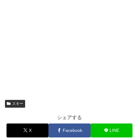
最終順位:21位
ジャンプ:16位(+2分34秒)
渡部善斗
最終順位:23位
スクロールできます
ジャンプ:6位(+50秒)
中村安寿
最終順位:4位
ジャンプ:10位(+1分16秒)
宮﨑彩音
最終順位:10位
女子個人
ギーダ・ヴェストヴォルド・ハンセン
ノーマルヒル
(ノルウェー)
ジャンプ:16位(+1分51秒)
畔上沙那
最終順位:12位
ジャンプ:15位(+1分49秒)
葛西優奈
最終順位:16位
男子団体
渡部暁斗
ジャンプ:1位
オーストリア
スプリント
山本涼太
最終順位:4位
渡部暁斗
男子団体
渡部善斗
ジャンプ:3位(+30秒)
ノルウェー
ノーマルヒル
永井秀昭
最終順位:4位
山本涼太
スキー
シェアする
X
Facebook
LINE