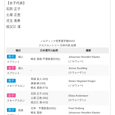
髙梨沙羅:6位
【女子代表】
岩渕香里
女子ノーマルヒル
伊藤有希:15位
マーレン・ルンビ
石田 正子
個人
丸山希:17位
(ノルウェー)
土屋 正恵
勢藤優花:28位
児玉 美希
ノルディック世界選手権2021
日本・6位
ジャンプ 日本代表 結果
伊藤有希
祖父江 凜
女子ノーマルヒル
岩渕香里
ドイツ
種目
日本選手の結果
優勝
団体
丸山希
小林陵侑:12位
髙梨沙羅
男子ノーマルヒル
佐藤幸椰:16位
ピオトル・ジワ
ノルディック世界選手権2023
日本・5位
個人
佐藤慧一:21位
(ポーランド)
クロスカントリー 日本代表 結果
伊藤有希
小林潤志郎:29位
混合ノーマルヒル
種目
日本選手の結果
優勝
髙梨沙羅
ドイツ
佐藤幸椰:7位
団体
男子
佐藤幸椰
・個人
Johannes Hoesflot Klaebo
男子ラージヒル
佐藤慧一:13位
シュテファン・クラフト
蛯名 貴徳:予選敗退(53位)
小林陵侑
(ノルウェー)
スプリント
個人
小林潤志郎:32位
(オーストリア)
小林陵侑:34位
女子
・個人
Jonna Sundling
–
(スウェーデン)
スプリント
日本・4位
佐藤幸椰
馬場 直人:20位
男子ラージヒル
男子
Simen Hegstad Krüger
中村直幹
ドイツ
廣瀬 崚:23位
団体
(ノルウェー)
スキーアスロン
佐藤慧一
蛯名 貴徳:57位
小林陵侑
石田 正子:22位
女子
Ebba Andersson
髙梨沙羅:3位
土屋 正恵:28位
(スウェーデン)
スキーアスロン
女子ノーマルヒル
伊藤有希:11位
エマ・クリネツ
祖父江 凜:41位
個人
丸山希:20位
(スロベニア)
日本・予選敗退(16位)
Paal Golberg
男子
勢藤優花:22位
・団体
蛯名 貴徳
Johannes Hoesflot Klaebo