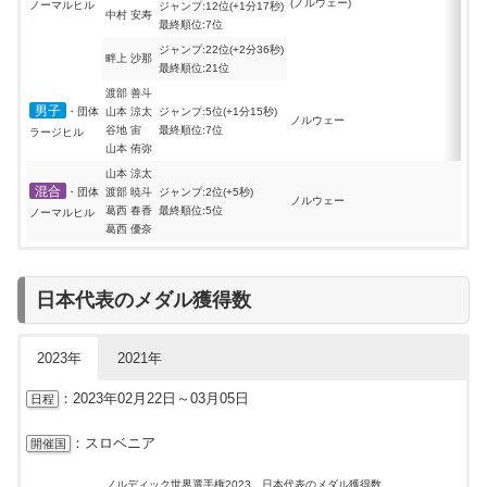
(ノルウェー)
ノーマルヒル
ジャンプ:12位(+1分17秒)
中村 安寿
日本・9位
最終順位:7位
馬場直人
男子・団体
ジャンプ:22位(+2分36秒)
宇田崇二
ノルウェー
畔上 沙那
リレー
最終順位:21位
宮沢大志
渡部 善斗
吉田圭伸
男子
・団体
山本 涼太
ジャンプ:5位(+1分15秒)
石田正子:11位
ノルウェー
女子・個人
テレーセ・ヨーハウグ
谷地 宙
最終順位:7位
ラージヒル
土屋正恵:35位
30km Mst C
(ノルウェー)
山本 侑弥
児玉美希:39位
山本 涼太
男子・個人
吉田圭伸:23位
エミル・イベシェン
混合
・団体
渡部 暁斗
ジャンプ:2位(+5秒)
50km Mst C
宇田崇二:42位
(ノルウェー)
ノルウェー
葛西 春香
最終順位:5位
ノーマルヒル
葛西 優奈
ノルディック世界選手権2019
◆
ハイライト
ノルディック複合 日本代表 結果
日本代表のメダル獲得数
種目
日本選手の結果
優勝
【男子代表】
ジャンプ:5位(+38秒)
渡部暁斗
渡部暁斗
最終順位:6位
渡部善斗
2023年
2021年
ジャンプ:7位(+51秒)
渡部善斗
永井秀昭
最終順位:16位
男子個人
エリック・フレンツェル
：2023年02月22日～03月05日
日程
山本涼太
ラージヒル
(ドイツ)
ジャンプ:16位(+1分25秒)
永井秀昭
最終順位:17位
木村幸大
：スロベニア
開催国
ジャンプ:14位(+1分19秒)
山元豪
最終順位:26位
【女子代表】
ノルディック世界選手権2023 日本代表のメダル獲得数