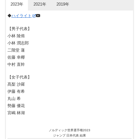
女子
ノーマルヒル決勝
2023年
2021年
2019年
25:00~
2/23(木)
2/25(土)
男子
個人スプリント・予選/決勝
男子
2/24(金)
予選:20:00~
前半:18:00~
個人ノーマルヒル
男子
ノーマルヒル予選
女子
個人スプリント・予選/決勝
◆
ハイライト
25:45~
決勝:22:30~
後半:23:30~
2/25(土)
2/24(金)
2/26(日)
女子
男子
団体ノーマルヒル
スキーアスロン30km
【男子代表】
混合
20:15~
23:30~
前半:
18:30~
20：30～
団体ノーマルヒル
後半:23:00~
小林 陵侑
2/25(土)
2/25(土)
男子
女子
ノーマルヒル決勝
スキーアスロン15km
25:00~
22:00~
3/01(水)
小林 潤志郎
男子
前半:19:00~
団体ラージヒル
2/26(日)
2/26(日)
二階堂 蓮
男子
混合
団体スプリント・予選/決勝
団体ノーマルヒル
後半:23:10~
25:00~
予選:19:30~
佐藤 幸椰
女子
団体スプリント・予選/決勝
決勝:21:30~
3/04(土)
2/28(火)
女子
中村 直幹
ラージヒル予選
男子
前半:18:30~
個人ラージヒル
26:30~
2/28(火)
女子
個人10km・フリー
後半:23:00~
20:30~
3/01(水)
女子
ラージヒル決勝
【女子代表】
25:30~
3/01(水)
男子
個人15km・フリー
髙梨 沙羅
20:30~
3/02(木)
男子
ラージヒル予選
伊藤 有希
25:30~
3/02(木)
女子
団体リレー4×5km
20:30~
丸山 希
3/03(金)
男子
ラージヒル決勝
25:30~
3/03(金)
勢藤 優花
男子
団体リレー 4×10km
20:30~
3/04(土)
宮嶋 林湖
男子
団体ラージヒル
24:30~
3/04(土)
女子
個人30km Mst クラシカル
20:00~
3/05(日)
ノルディック世界選手権2023
男子
個人50km Mst クラシカル
20:00~
ジャンプ 日本代表 結果