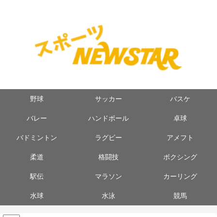
野球
サッカー
バスケ
バレー
ハンドボール
卓球
バドミントン
ラグビー
アメフト
柔道
格闘技
ボクシング
駅伝
マラソン
カーリング
水球
水泳
競馬