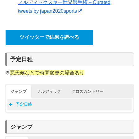
ノルディックスキー世界選手権 – Curated
tweets by japan2020sports
ツイッターで結果を調べる
予定日程
※
悪天候などで時間変更の場合あり
ジャンプ
ノルディック
クロスカントリー
予定日時
ジャンプ
ノルディック複合
クロスカントリー
日本時間
種目
日本時間
日本時間
種目
種目
ジャンプ
2/22(水)
女子
2/22(水)
2/24(金)
ノーマルヒル予選
女子
個人5km・フリー予選
24:30~
女子
女子:20:00~
前半:19:30~
個人ノーマルヒル
男子
個人10km・フリー予選
2/23(木)
男子:21:30~
後半:22:15~