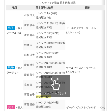
吉田圭伸:35位
スキーアスロン
(ロシア)
ノルディック複合 日本代表 結果
宇田崇二:44位
男子・団体
ノルウェー
種目
日本選手の結果
優勝
リレー
石田正子:26位
ジャンプ:2位( 0秒)
女子
土屋正恵:39位
テレーセ・ヨーハウグ
山本 涼太
石田正子：24位
女子・個人
テレーセ・ヨハウグ
最終順位:9位
スキーアスロン
児玉美希:42位
(ノルウェー)
児玉美希：42位
30km Mst F
(ノルウェー)
横濵汐莉:45位
ジャンプ:11位(+1分19秒)
石垣寿美子：45位
渡部 暁斗
最終順位:15位
男子
・個人
ヤールマグヌス・リーベル
ヨハンネスヘスフロト・クレボ
吉田圭伸：16位
男子・団体
男子・個人
ハンス・クリステル・ホルン
(ノルウェー)
Erik Valnes
ノーマルヒル
ジャンプ:6位(+47秒)
馬場直人：21位
スプリント
渡部 善斗
50km Mst F
(ノルウェー)
(ノルウェー)
最終順位:23位
成瀬開地：51位
ヨンナ・スンドリング
ジャンプ:30位(+2分05秒)
女子・団体
谷地 宙
マヤ・ダールクビスト
最終順位:29位
スプリント
(スウェーデン)
ジャンプ:2位(+36秒)
山本 涼太
石田正子:26位
最終順位:10位
女子・個人
土屋正恵:30位
テレーセ・ヨーハウグ
ジャンプ:17位(+2分48秒)
渡部 暁斗
10kmフリー
児玉美希:42位
(ノルウェー)
最終順位:18位
男子
・個人
ヤールマグヌス・リーベル
横濵汐莉:61位
(ノルウェー)
ラージヒル
ジャンプ:16位(+2分46秒)
渡部 善斗
馬場直人:19位
最終順位:23位
男子・個人
宇田崇二:39位
ハンス・クリステル・ホルン
ジャンプ:24位(+3分18秒)
15kmフリー
宮沢大志:40位
(ノルウェー)
谷地 宙
最終順位:25位
吉田圭伸:44位
ジャンプ:3位(+28秒)
スクロールできます
日本・10位
葛西 春香
最終順位:3位
石田正子
女子・団体
土屋正恵
ノルウェー
ジャンプ:4位(+30秒)
リレー
葛西 優奈
児玉美希
最終順位:5位
女子
・個人
ギーダ・ヴェストヴォルド・ハンセン
横濵汐莉