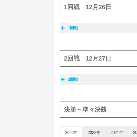
1回戦 12月26日
1回戦
選手名
奈良岡功大
2回戦 12月27日
沖本優大
2回戦
武井凜生
選手名
高橋洸士
奈良岡功大
決勝～準々決勝
田中湧士
高橋洸士
秦野陸
2023年
2022年
2021年
2
田中湧士