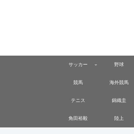
サッカー
野球
競馬
海外競馬
テニス
錦織圭
角田裕毅
陸上