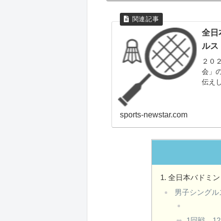
全日
ルス
２０
会」
伝え
果た
sports-newstar.com
全日本バドミント
男子シングル
1回戦 12