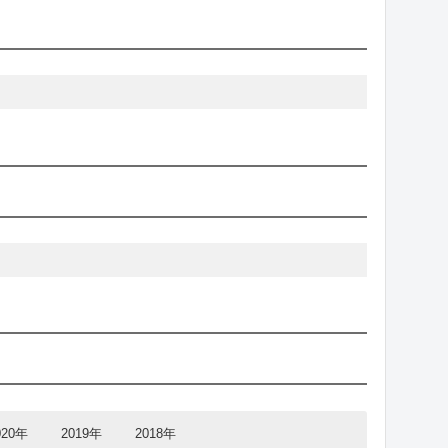
結果
選手名
2
-0
武田航太
2
-0
山田琉碧
2
-0
古賀穂
結果
選手名
2
-0
増本康祐
2
-0
沖本優大
2
-1
甲谷光
2
-0
武井凜生
2
-1
池端元哉
020年
2019年
2018年
2
-1
秦野陸