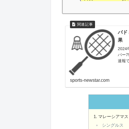
バド
果
20
パー7
速報で
ツア
ます
sports-newstar.com
マレーシアマスタ
シングルス