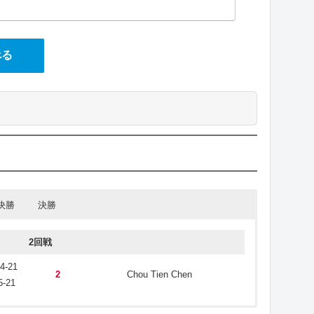
べる
決勝
決勝
予選1回戦
2回戦
21-19
0
Jeon Hyeok Jin
4-21
21-13
2
Chou Tien Chen
5-21
予選2回戦