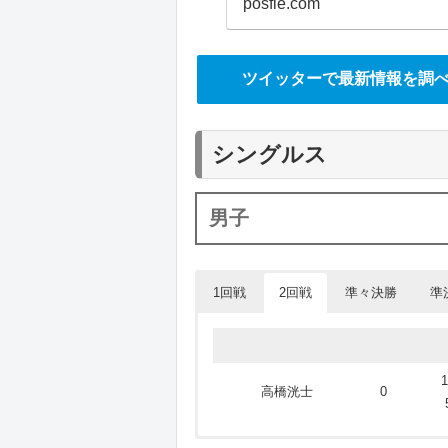
posfie.com
ツイッターで最新情報を調
シングルス
男子
1回戦
2回戦
準々決勝
準
⾼橋洸⼠
2
1
⾼橋洸⼠
0