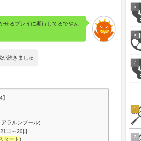
かせるプレイに期待してるでやん
戦が続きましゅ
4】
クアラルンプール)
21日～26日
 スタート
)