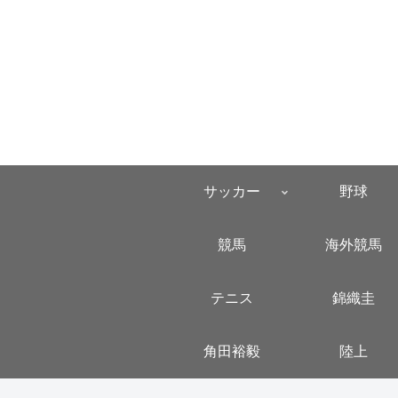
サッカー
野球
競馬
海外競馬
テニス
錦織圭
角田裕毅
陸上