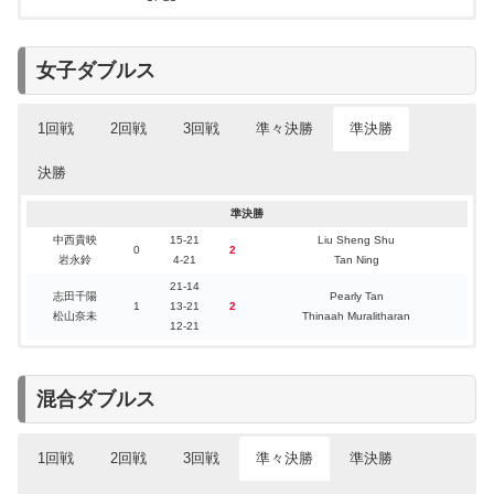
準決勝
決勝
女子ダブルス
1回戦
2回戦
3回戦
準々決勝
準決勝
決勝
準々決勝
1回戦
2回戦
3回戦
準決勝
中西貴映
中西貴映
大竹望月
中西貴映
21-15
21-8
21-16
Febriana Dwipuji Kusuma
Kirsten De Wit
Bengisu Ercetin
Li Yi Jing
中西貴映
15-21
Liu Sheng Shu
2
2
●
2
不戦勝
0
0
0
○
0
2
岩永鈴
高橋美優
岩永鈴
岩永鈴
21-16
21-10
21-18
Amallia Cahaya Pratiwi
Mariia Stoliarenko
Nazlıcan Inci
Luo Xu Min
岩永鈴
4-21
Tan Ning
志田千陽
志田千陽
志田千陽
21-17
21-9
21-13
Kim Hye Jeong
Bengisu Ercetin
Yeung Nga Ting
21-14
2
2
2
0
0
0
志田千陽
Pearly Tan
松山奈未
松山奈未
松山奈未
21-14
21-12
21-16
Kong Hee Yong
Yeung Pui Lam
Nazlıcan Inci
1
13-21
2
松山奈未
Thinaah Muralitharan
12-21
福島由紀
21-19
18-21
Gronya Somerville
福島由紀
2
0
Gabriela Stoeva
松本麻佑
1
21-18
22-20
2
Angela Yu
松本麻佑
Stefani Stoeva
決勝
20-22
混合ダブルス
1回戦
2回戦
3回戦
準々決勝
準決勝