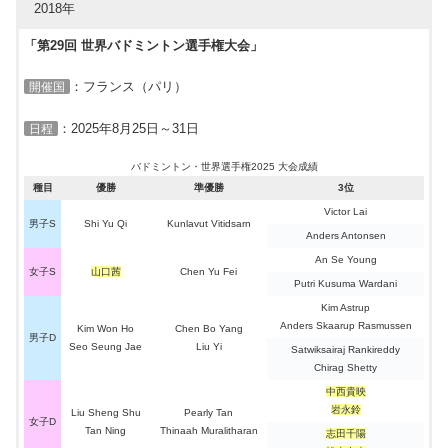
2018年
女子S
宮崎友花
3回戦敗退
女子S
仁平菜月
1回戦敗退
「第29回 世界バドミントン選手権大会」
保木卓朗
男子D
準々決勝敗退
小林優吾
：フランス（パリ）
開催国
三橋健也
男子D
1回戦敗退
岡村洋輝
：2025年8月25日～31日
日程
中西貴映
女子D
3位
岩永鈴
バドミントン・世界選手権2025 大会成績
志田千陽
種目
優勝
準優勝
3位
女子D
3位
松山奈未
Victor Lai
男子S
Shi Yu Qi
Kunlavut Vitidsarn
福島由紀
Anders Antonsen
女子D
3回戦敗退
松本麻佑
An Se Young
大竹望月
1回戦敗退
女子S
山口茜
Chen Yu Fei
女子D
Putri Kusuma Wardani
高橋美優
(不戦敗)
Kim Astrup
緑川大輝
混合D
準々決勝敗退
Anders Skaarup Rasmussen
Kim Won Ho
Chen Bo Yang
齋藤夏
男子D
Seo Seung Jae
Liu Yi
Satwiksairaj Rankireddy
霜上雄一
混合D
2回戦敗退
Chirag Shetty
保原彩夏
中西貴映
岩永鈴
Liu Sheng Shu
Pearly Tan
女子D
Tan Ning
Thinaah Muralitharan
志田千陽