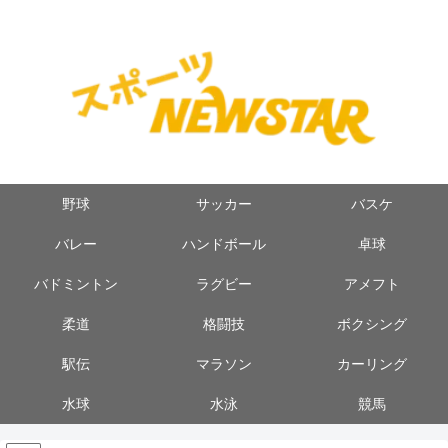
野球
サッカー
バスケ
バレー
ハンドボール
卓球
バドミントン
ラグビー
アメフト
柔道
格闘技
ボクシング
駅伝
マラソン
カーリング
水球
水泳
競馬