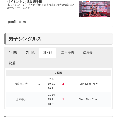
バドミントン 世界選手権
【バドミントン】世界選手権（日本代表）の大会情報など
関連ツイートまとめ
posfie.com
男子シングルス
1回戦
2回戦
3回戦
準々決勝
準決勝
決勝
1回戦
2回戦
3回戦
19-21
12-21
21-5
田中湧士
0
2
Jeon Hyeok Jin
田中湧士
2
21-11
9-21
1
Li Shi Feng
奈良岡功大
1
19-21
2
Loh Kean Yew
21-15
19-21
21-18
奈良岡功大
2
0
Nhat Nguyen
21-10
21-14
21-16
奈良岡功大
2
0
Dumindu Abeywickrama
21-7
西本拳太
1
15-21
2
Chou Tien Chen
17-21
13-21
西本拳太
2
19-21
21-13
1
Leong Jun Hao
渡邉航貴
0
2
Ade Resky Dwicahyo
18-21
25-23
準々決勝
準決勝
決勝
21-13