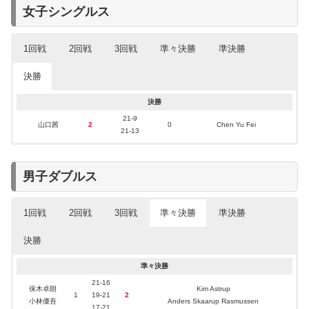
西本拳太
2
0
Wang Tzu Wei
21-12
女子シングルス
1回戦
2回戦
3回戦
準々決勝
準決勝
決勝
準々決勝
準決勝
1回戦
2回戦
3回戦
決勝
21-17
21-11
15-21
21-19
21-5
21-9
仁平菜月
山口茜
山口茜
山口茜
2
0
2
2
0
2
0
0
Supanida Katethong
Michelle Li
Kim Ga Eun
Han Yue
山口茜
2
0
Chen Yu Fei
山口茜
2
14-21
21-17
14-21
21-19
1
21-19
Putri Kusuma Wardani
21-13
21-6
12-21
21-7
21-10
宮崎友花
山口茜
0
2
2
0
Putri Kusuma Wardani
Kai Qi Bernice Teoh
宮崎友花
2
11-21
21-2
13-21
1
Wen Chi Hsu
21-10
16-21
男子ダブルス
宮崎友花
2
21-12
1
Neslihan Arin
21-14
1回戦
2回戦
3回戦
準々決勝
準決勝
決勝
1回戦
2回戦
3回戦
準々決勝
保木卓朗
三橋健也
13-21
21-15
5-21
Malik Bourakkadi
Junaidi Arif
21-16
保木卓朗
2
0
0
2
Fajar Alfian
保木卓朗
Kim Astrup
小林優吾
岡村洋輝
2
21-11
21-11
13-21
1
Kenneth Neumann
Roy King Yap
1
19-21
2
小林優吾
Muhammad Rian Ardianto
小林優吾
Anders Skaarup Rasmussen
21-17
17-21