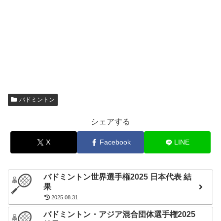
Greysia Polii
松本麻佑
松本麻佑
Zhang Shu Xian
田中志穂
Apriyani Rahayu
永原和可那
永原和可那
米元小春
Zheng Yu
Chen Qing Chen
Chen Qing Chen
Chen Qing Chen
松本麻佑
松本麻佑
Kim So Yeong
福島由紀
Apriyani Rahayu
Lee Sohee
福島由紀
女子D
女子D
女子D
女子D
女子D
永原和可那
Jia Yi Fan
Jia Yi Fan
Jia Yi Fan
永原和可那
Siti Fadia Silva Ramadhanti
Kong Hee Yong
Shin Seungchan
廣田彩花
廣田彩花
Puttita Supajirakul
Kim Soyeong
Greysia POLII
Du Yue
Kim So Yeong
Sapsiree Taerattanachai
Kong Heeyong
Apriyani RAHAYU
Li Yin Hui
Kong Hee Yong
Mark Lamsfuss
TANG Chun Man
山下恭平
渡辺勇大
渡辺勇大
Isabel Lohau
TSE Ying Suet
篠谷菜留
東野有紗
東野有紗
Dechapol Puavaranukroh
Seo Seung Jae
Zheng Si Wei
Zheng Si Wei
ZHENG Siwei
Dechapol Puavaranukroh
渡辺勇大
渡辺勇大
Zheng Si Wei
WANG Yilyu
混合D
混合D
混合D
混合D
混合D
Sapsiree Taerattanachai
Huang Ya Qiong
Huang Ya Qiong
Chae Yu Jung
HUANG Yaqiong
Sapsiree Taerattanachai
東野有紗
HUANG Dongping
Huang Ya Qiong
東野有紗
Tang Chun Man
Wang Yi Lyu
Wang Yi Lyu
Jiang Zhen Bang
ZHANG Nan
Huang Dong Ping
Huang Dong Ping
Tse Ying Suet
LI Yinhui
Wei Ya Xin
バドミントン
シェアする
X
Facebook
LINE
バドミントン世界選手権2025 日本代表 結
果
2025.08.31
バドミントン・アジア混合団体選手権2025