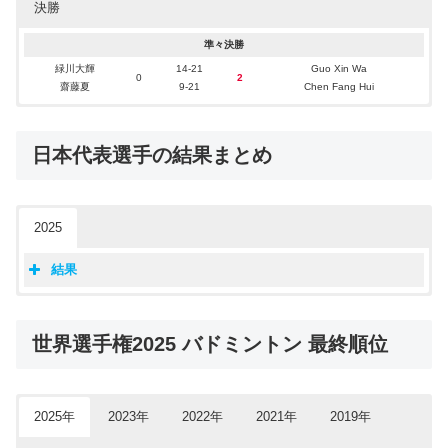
決勝
1回戦
2回戦
3回戦
準々決勝
霜上雄一
霜上雄一
8-21
21-12
15-21
Oleksii Titov
緑川大輝
緑川大輝
14-21
Guo Xin Wa
緑川大輝
2
0
0
Dechapol Puavaranukroh
2
0
2
保原彩夏
保原彩夏
2
21-19
21-14
1
12-21
Yevheniia Kantemyr
齋藤夏
齋藤夏
9-21
Chen Fang Hui
齋藤夏
Supissara Paewsampran
21-16
準決勝
決勝
日本代表選手の結果まとめ
2025
結果
世界選手権2025 バドミントン日本代表 結果
種目
選手
結果
世界選手権2025 バドミントン 最終順位
男子S
奈良岡功大
3回戦敗退
男子S
西本拳太
3回戦敗退
男子S
田中湧士
2回戦敗退
男子S
渡邉航貴
1回戦敗退
2025年
2023年
2022年
2021年
2019年
女子S
山口茜
優勝