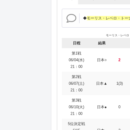
◆
モーリス・レベロ・トーナ
モーリス・レベロ・
日程
結果
第1戦
06/04(水)
日本○
2
21：00
第2戦
06/07(土)
日本▲
1(3)
21：00
第3戦
06/10(火)
日本●
0
21：00
5位決定戦