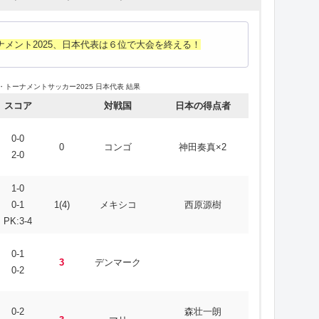
メント2025、日本代表は６位で大会を終える！
トーナメントサッカー2025 日本代表 結果
スコア
対戦国
日本の得点者
0-0
0
コンゴ
神田奏真×2
2-0
1-0
0-1
1(4)
メキシコ
西原源樹
PK:3-4
0-1
3
デンマーク
0-2
0-2
森壮一朗