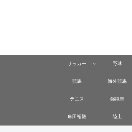
サッカー
野球
競馬
海外競馬
テニス
錦織圭
角田裕毅
陸上