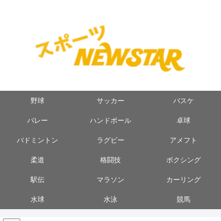
野球
サッカー
バスケ
バレー
ハンドボール
卓球
バドミントン
ラグビー
アメフト
柔道
格闘技
ボクシング
駅伝
マラソン
カーリング
水球
水泳
競馬