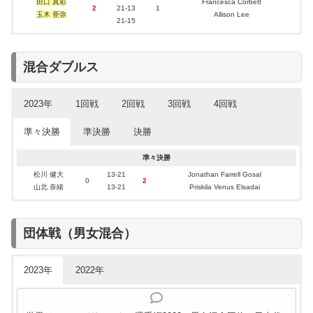
田口 真彩
Francesca Corbett
1回戦
山北 奈緒
山北 奈緒
山北 奈緒
山北 奈緒
田口 真彩
1
21-11
21-4
21-10
16-21
21-19
2
Huzwaney Momin
Lusine Smbatyan
Chong Jie Yu
Zhang Yu Han
2
21-13
1
山北 奈緒
Allison Lee
岩野 滉也
玉木 亜弥
Allison Lee
玉木 亜弥
13-21
4回戦敗退(ベスト16)
21-15
田口 真彩
田口 真彩
田口 真彩
田口 真彩
21-19
21-13
21-10
21-13
Anisanaya Kamila
Macarena Izquierdo
Selin Hübsch
Ong Xin Yee
大田 隼也
2
2
2
2
0
0
0
0
玉木 亜弥
玉木 亜弥
玉木 亜弥
玉木 亜弥
須藤 海妃
21-18
21-15
21-13
13-21
21-14
Az Zahra Ditya Ramadhani
Carmen Maria Jimenez
Marie Sophie Stern
Carmen Ting
田口 真彩
平本 梨々菜
3位
山北 奈緒
2
21-7
1
平本 梨々菜
平本 梨々菜
平本 梨々菜
23-25
21-9
21-16
21-16
Estefania Canchanya
Chen Fan Shu Tian
Joline Siu
玉木 亜弥
清瀬 璃子
平本 梨々菜
2
2
2
0
0
0
Elsa Jacob
21-19
清瀬 璃子
清瀬 璃子
清瀬 璃子
平本 梨々菜
2
21-15
21-10
21-13
21-14
1
Valeria Chuquimaqui Curo
Veronica Yang
Zhang Wen Xiao
混合ダブルス
清瀬 璃子
Camille Pognante
3位
清瀬 璃子
21-15
2023年
1回戦
2回戦
3回戦
4回戦
2022年の結果
選手
結果
準々決勝
準決勝
決勝
木山 琉聖
3位
室屋 奏乃
2023年の結果
1回戦
2回戦
3回戦
4回戦
準々決勝
石川 心菜
選手
結果
3位
谷岡 大后
谷岡 大后
松川 健大
21-15
18-21
16-21
21-18
Jamal Rahmat Pandi
Huang Tsung-I
Samarveer .
松川 健大
13-21
Jonathan Farrell Gosal
清瀬 璃子
角田 洸介
2
0
2
0
2
0
Bao Xin Da Gu La Wai
0
2
田口 真彩
田口 真彩
山北 奈緒
松川 健大
2
21-9
21-18
15-21
21-17
1
Hernandez Andrea Princess
Radhika Sharma
Lin Yu-Hao
山北 奈緒
13-21
Priskila Venus Elsadai
須藤 海妃
Chung Chia En
準々決勝敗退
田口 真彩
山北 奈緒
21-14
3回戦敗退(ベスト32)
角田 洸介
角田 洸介
27-25
15-21
Mark Niemann
Low Han Chen
山北 奈緒
2
0
0
2
準決勝
決勝
須藤 海妃
中静 悠斗
須藤 海妃
谷岡 大后
21-14
21-15
20-22
Marie Sophie Stern
Adolfo Lopez
Chong Jie Yu
2
0
3回戦敗退
玉木 亜弥
田口 真彩
21-11
Carmen Maria Jimenez
中静 悠斗
中静 悠斗
21-13
10-21
Safin Noor
Liao Pin Yi
団体戦（男女混合）
2
0
0
2
玉木 亜弥
松川 健大
玉木 亜弥
角田 洸介
21-10
21-15
17-21
Yi Ting Elsa Lai
Santiago Batalha
Zhang Jia Han
2
0
3回戦敗退
山北 奈緒
須藤 海妃
21-14
Maria Wilkinson
松川 健大
21-11
21-16
Jakob Rinner
松川 健大
2
0
Tom Lalot Trescarte
2023年
2022年
山北 奈緒
中静 悠斗
2
21-15
16-21
1
Sarah Dlapka
山北 奈緒
3回戦敗退
Elsa Jacob
玉木 亜弥
21-16
2022年の結果