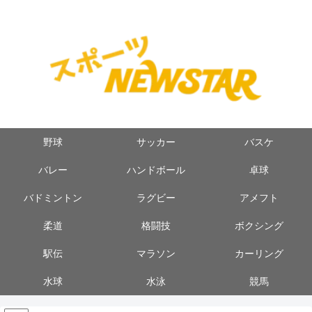
野球
サッカー
バスケ
バレー
ハンドボール
卓球
バドミントン
ラグビー
アメフト
柔道
格闘技
ボクシング
駅伝
マラソン
カーリング
水球
水泳
競馬