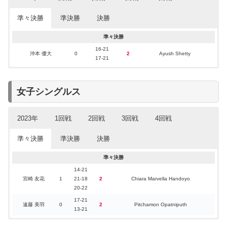
準々決勝
準決勝
決勝
2023年の結果
1回戦
2回戦
3回戦
4回戦
準々決勝
選手
結果
16-21
23-21
21-19
19-21
16-21
谷岡 大后
2
0
William Bøgebjerg
沖本 優大
0
2
Ayush Shetty
佐藤 瑠活
谷岡 大后
谷岡 大后
沖本 優大
1
2
1
21-19
21-18
19-21
21-17
2
1
2
Hu Zhe An
準々決勝敗退
Romeo Makboul
Alex Lanier
17-21
15-21
21-13
9-21
佐藤 瑠活
21-18
4回戦敗退(ベスト16)
佐藤 瑠活
2
0
Lokesh Reddy Kalagotla
準決勝
決勝
5-21
21-16
21-13
21-17
中川 友那
4回戦敗退(ベスト16)
中川 友那
佐藤 瑠活
佐藤 瑠活
0
2
2
2
0
0
Alwi Farhan
Nachakorn Pusri
Oleksii Titov
11-21
21-12
21-11
21-17
女子シングルス
谷岡 大后
3回戦敗退
中川 友那
2
0
Garret Tan
21-17
21-13
21-17
21-5
沖本 優大
中川 友那
中川 友那
2
2
2
0
0
0
Patcharakit Apiratchataset
Mark Koroša
Elvis Osei
21-14
21-6
21-9
21-9
2022年の結果
沖本 優大
2
0
Domas Paksys
2023年
1回戦
2回戦
3回戦
4回戦
21-5
21-16
選手
結果
沖本 優大
2
0
Lin Yu Cheng
21-5
齋藤 駿
2回戦敗退
準々決勝
準決勝
決勝
大垣 空也
2回戦敗退
2023年の結果
1回戦
2回戦
3回戦
4回戦
準々決勝
谷岡 大后
2回戦敗退
選手
結果
21-7
24-26
21-9
21-13
14-21
菅原 海斗
1回戦敗退
宮崎 友花
小原 未空
宮崎 友花
宮崎 友花
2
0
2
2
0
2
0
0
Shou Qun Yu
Sarunrak Vitidsarn
Peng Yu Wei
Unnati Hooda
宮崎 友花
21-18
13-21
21-15
21-13
準々決勝敗退
宮崎 友花
1
21-18
2
Chiara Marvella Handoyo
20-22
遠藤 美羽
16-21
21-10
21-9
19-21
準々決勝敗退
浅野 真央
浅野 真央
0
2
2
0
Thalita Ramadhani Wiryawan
Huang Yun Shiuan
遠藤 美羽
遠藤 美羽
2
12-21
2
21-10
8-21
21-17
1
1
Ong Xin Yee
Ella Lin
17-21
浅野 真央
2回戦敗退
遠藤 美羽
0
2
Pitchamon Opatniputh
21-15
21-9
13-21
21-6
小原 未空
1回戦敗退
遠藤 美羽
2
0
Vaitea Crocombe-Ama
21-2
準決勝
決勝