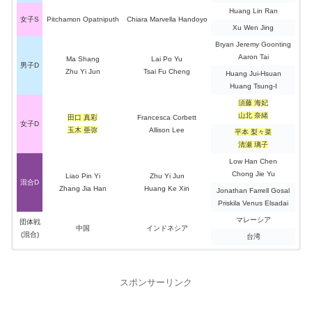
中静 悠斗
Nge Joo Jin
21-14
2
–
0
Huang Lin Ran
田口 真彩
Zheng Hong Li
女子S
Pitchamon Opatniputh
Chiara Marvella Handoyo
木山 琉聖
21-6
Varvara Frolova
Xu Wen Jing
2
0
沖本 優大
2
–
1
Lau Jun Hui Marcus
GroupＢ
室屋 奏乃
21-14
Sofiia Lavrova
Bryan Jeremy Goonting
9/27(水)
宮崎 友花
2
–
0
Lee Xin Yi Megan
日本
5
–
0
ハンガリー
Aaron Tai
Ma Shang
Lai Po Yu
00：30
男子D
松川 健大
Zi Shun Nicholas Kat
21-17
Zhu Yi Jun
Tsai Fu Cheng
2
–
0
Huang Jui-Hsuan
大垣 空也
2
0
Kristof Toth
中静 悠斗
Safin Noor
21-10
Huang Tsung-I
須藤 海妃
Xiao En Heng
21-7
2
–
0
須藤 海妃
吉川 天乃
2
0
Tunde Takacs
山北 奈緒
Yi Ting Elsa Lai
21-5
GroupＨ
山北 奈緒
田口 真彩
Francesca Corbett
女子D
日本
5
–
0
カナダ
10/18
井上 誠也
21-7
Zsombor Agai
玉木 亜弥
Allison Lee
平本 梨々菜
2
0
20:00
川邊 悠陽
21-12
Miklos Kis-Kasza
谷岡 大后
Michael Ji
清瀬 璃子
2
–
0
田口 真彩
Emily Xia
石川 心菜
21-10
Petra Hart
Low Han Chen
2
0
木山 琉聖
21-6
Tekla Orosz
佐藤 瑠活
2
–
1
Timothy Lock
GroupＢ
Chong Jie Yu
Liao Pin Yi
Zhu Yi Jun
混合D
9/28(木)
大田 隼也
24-22
Kean Gabor Kigyos
宮崎 友花
2
–
0
Jackie Dent
Zhang Jia Han
Huang Ke Xin
Jonathan Farrell Gosal
2
0
00：30
室屋 奏乃
21-11
Nikol Szabina Vetor
Priskila Venus Elsadai
川野 寿真
Daniel Leung
2
–
0
日本
5
–
0
エジプト
澤田 修志
Raymond Fengzhou Li
マレーシア
団体戦
中国
インドネシア
岩野 滉也
21-11
Seif Omar
須藤 海妃
Chloe Choi
(混合)
台湾
2
0
2
–
0
清瀬 璃子
21-5
Reem Hussien
山北 奈緒
Jasmine Shi
：スペイン（サンタンデール）
開催国
21-7
日本
1
–
3
中国
遠藤 美羽
2
0
Ganna Elwazery
21-5
GroupＨ
谷岡 大后
Liao Pin Yi
スポンサーリンク
：2022年10月17日～30日
日程
0
–
2
10/19
21-6
田口 真彩
Zhang Jia Han
齋藤 駿
2
0
Seif Omar
20:00
21-7
沖本 優大
0
–
2
Hu Zhe An
準々決勝
バドミントン・世界ジュニア2022 大会成績