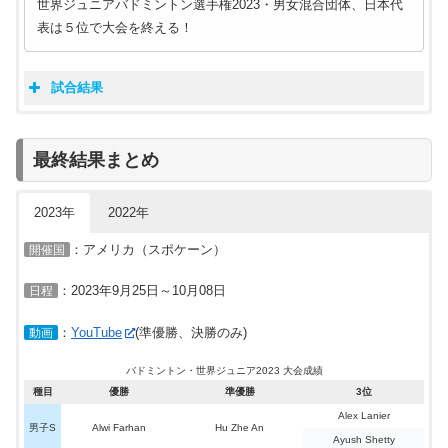
世界ジュニアバドミントン選手権2023・男女混合団体、日本代
選手
結果
表は５位で大会を終える！
谷岡 大后
準々決勝敗退
田口 真彩
井上 誠也
試合結果
4回戦敗退(ベスト16)
石川 心菜
世界ジュニアバドミントン選手権2023
岩野 滉也
男女混合団体 日本代表 結果
2回戦敗退
木山 琉聖
世界ジュニアバドミントン選手権2022、男女混合団体で日本代
日程
国名(選手)
スコア
国名(選手)
最終結果まとめ
大田 隼也
表が３位に輝く！
日本
5
–
0
リトアニア
2回戦敗退
室屋 奏乃
松川 健大
Nojus Tenikaitis
2
–
0
2023年
2022年
山北 奈緒
Jogaile Keleciute
世界ジュニアバドミントン選手権2022
中川 友那
2
–
0
Domas Paksys
男女混合団体 日本代表 結果
GroupＢ
：アメリカ（スポケーン）
開催国
9/26(火)
日程
国名(選手)
スコア
国名(選手)
小原 未空
2
–
0
Vilte Paulauskaite
00：30
日本
5
–
0
ウクライナ
：2023年9月25日～10月08日
日程
角田 洸介
Rokas Lesinskas
2
–
0
菅原 海斗
Nojus Tenikaitis
井上 誠也
21-11
Oleksii Titov
2
0
：
YouTube
(準優勝、決勝のみ)
石川 心菜
21-12
Sofiia Lavrova
動画
田口 真彩
Vilte Paulauskaite
2
–
0
玉木 亜弥
Monika Sukackaite
21-10
谷岡 大后
2
0
Mykhailo Vyshnevyi
バドミントン・世界ジュニア2023 大会成績
21-12
日本
モーリシャス
棄権
GroupＨ
GroupＢ
種目
優勝
準優勝
3位
10/17
岩野 滉也
21-12
Volodymyr Koluzaiev
9/26(火)
2
0
20:00
大田 隼也
21-8
Nikita Yeromenko
Alex Lanier
男子S
Alwi Farhan
Hu Zhe An
日本
5
–
0
シンガポール
21-12
Ayush Shetty
明地 陽菜
2
0
Polina Buhrova