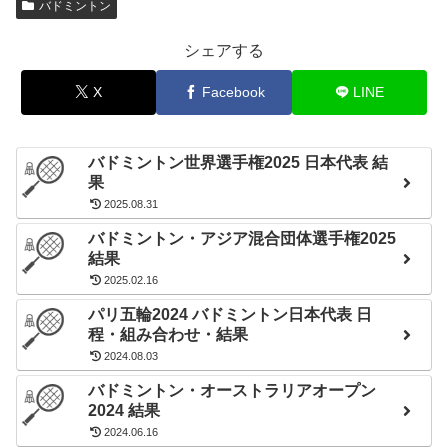
10/21
バドミントン
22-20
中静 悠斗
Tom Lalot Trescarte
岩野 滉也
Cho Song Hyun
24:00
1
16-21
2
平本 梨々菜
Elsa Jacob
大田 隼也
Park Beom Soo
16-21
シェアする
清瀬 璃子
Camille Pognante
木山 琉聖
Kim Min Ji
室屋 奏乃
Kim Min Seon
X
Facebook
LINE
井上 誠也
Kim Byung Jae
石川 心菜
Jeong Da Yeon
バドミントン世界選手権2025 日本代表 結
果
2025.08.31
バドミントン・アジア混合団体選手権2025
結果
2025.02.16
パリ五輪2024 バドミントン日本代表 日
程・組み合わせ・結果
2024.08.03
バドミントン・オーストラリアオープン
2024 結果
2024.06.16