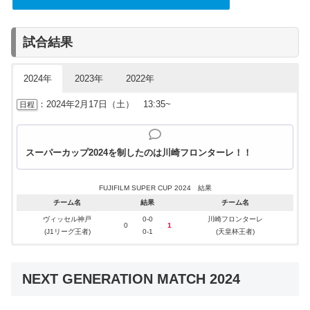
試合結果
2024年
2023年
2022年
：2024年2月17日（土） 13:35~
日程
スーパーカップ2024を制したのは川崎フロンターレ！！
FUJIFILM SUPER CUP 2024 結果
チーム名
結果
チーム名
ヴィッセル神戸
0-0
川崎フロンターレ
0
1
(J1リーグ王者)
0-1
(天皇杯王者)
：2023年2月11日（土） 13:35~
：2022年2月12日（土） 13:35~
日程
日程
NEXT GENERATION MATCH 2024
スーパーカップ2023を制したのは横浜F・マリノス！！
スーパーカップ2022を制したのは浦和レッズ！！