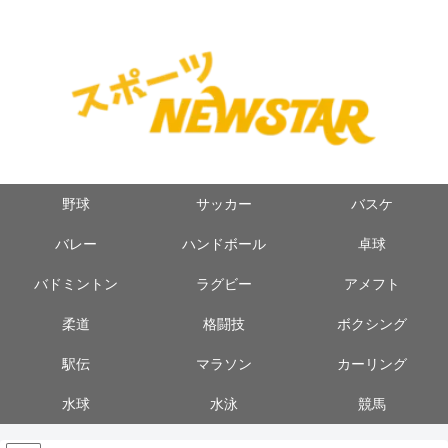
野球
サッカー
バスケ
バレー
ハンドボール
卓球
バドミントン
ラグビー
アメフト
柔道
格闘技
ボクシング
駅伝
マラソン
カーリング
水球
水泳
競馬