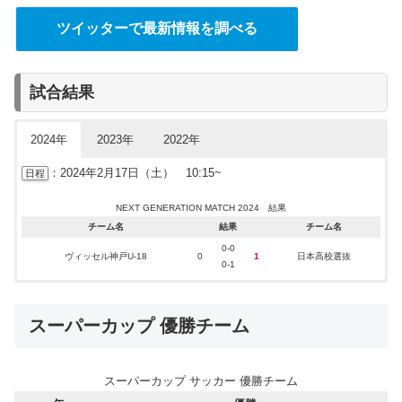
ツイッターで最新情報を調べる
FUJIFILM SUPER CUP 2023 結果
FUJIFILM SUPER CUP 2022 結果
チーム名
チーム名
結果
結果
チーム名
チーム名
横浜F・マリノス
川崎フロンターレ
1-1
0-1
ヴァンフォーレ甲府
浦和レッズ
2
0
1
2
試合結果
(J1リーグ王者)
(J1リーグ王者)
1-0
0-1
(天皇杯王者)
(天皇杯王者)
2024年
2023年
2022年
：2024年2月17日（土） 10:15~
日程
NEXT GENERATION MATCH 2024 結果
チーム名
結果
チーム名
0-0
ヴィッセル神戸U-18
0
1
日本高校選抜
0-1
：2023年2月11日（土） 10:15~
：2022年2月12日（土） 10:20~
日程
日程
スーパーカップ 優勝チーム
NEXT GENERATION MATCH 2023 結果
NEXT GENERATION MATCH 2022 結果
チーム名
チーム名
結果
結果
チーム名
チーム名
1-0
1-1
横浜F・マリノスユース
川崎フロンターレU-18
1
2
0
2
日本高校選抜
日本高校選抜
スーパーカップ サッカー 優勝チーム
0-0
1-1