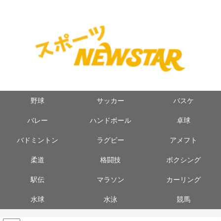
野球
サッカー
バスケ
バレー
ハンドボール
卓球
バドミントン
ラグビー
アメフト
柔道
格闘技
ボクシング
駅伝
マラソン
カーリング
水球
水泳
競馬