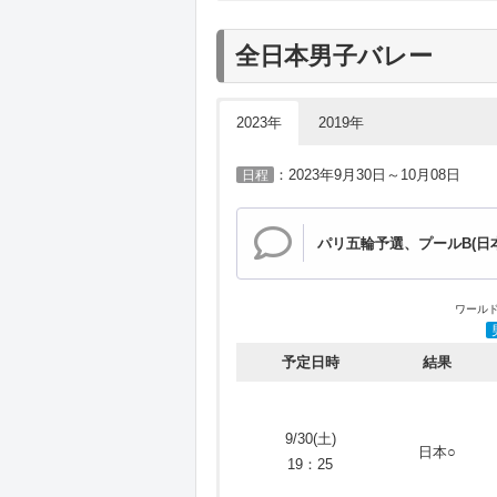
バレーワールドカップ201
予定日時
結果
全日本男子バレー
9/16(土)
日本○
19：25
2023年
2019年
予定日時
結果
：2023年9月30日～10月08日
日程
9/17(日)
09/14(土)
日本○
日本○
19：25
19：20～
パリ五輪予選、プールB(日
09/15(日)
日本●
9/19(火)
19：20～
日本○
19：25
ワールド
09/16(月)
日本●
19：20～
予定日時
結果
9/20(水)
日本○
09/18(水)
19：25
日本○
19：20～
9/30(土)
09/19(木)
日本○
9/22(金)
日本●
19：25
日本○
19：20～
19：25