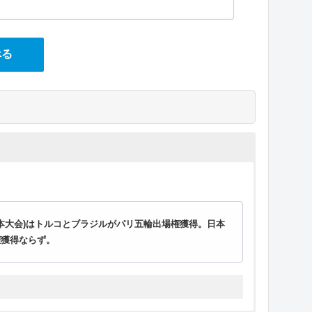
べる
本大会)はトルコとブラジルがパリ五輪出場権獲得。日本
権獲得ならず。
カップバレー2023(パリ五輪予選)