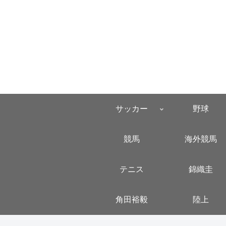
サッカー
野球
競馬
海外競馬
テニス
錦織圭
角田裕毅
陸上