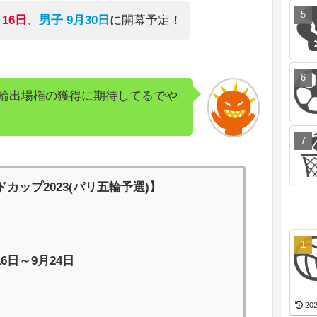
月16日
、
男子 9月30日
に開幕予定！
輪出場権の獲得に期待してるでや
カップ2023(パリ五輪予選)】
16日～9月24日
202