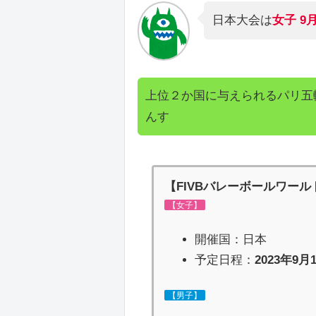
日本大会は
女子 9
上位２か国に与えられるパリ五
んす
【FIVBバレーボールワールド
【女子】
開催国：日本
予定日程：
2023年9月
【男子】