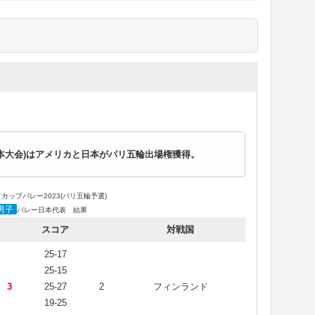
女子
バレー日本代表 結果
9、女子日本代表は６勝５敗の５位で大会を終える！
スコア
対戦国
25-9
ワールドカップバレー2019
3
25-19
0
ペルー
女子
バレー日本代表 結果
25-15
スコア
対戦国
25-18
3
25-18
0
アルゼンチン
3
–
1
ドミニカ
25-23
本大会)はアメリカと日本がパリ五輪出場権獲得。
25-23
2
–
3
ロシア
3
25-21
0
プエルトリコ
カップバレー2023(パリ五輪予選)
25-13
男子
1
–
3
韓国
バレー日本代表 結果
25-20
スコア
対戦国
3
25-13
0
ブルガリア
3
–
0
カメルーン
25-17
25-11
25-15
28-26
3
25-27
2
フィンランド
0
–
3
中国
3
25-18
0
ベルギー
19-25
25-14