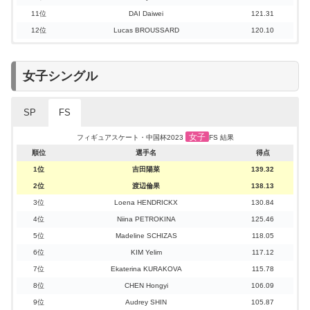
11位
DAI Daiwei
64.25
11位
DAI Daiwei
121.31
12位
Lucas BROUSSARD
61.05
12位
Lucas BROUSSARD
120.10
女子シングル
SP
FS
女子
フィギュアスケート・中国杯2023
SP 結果
女子
フィギュアスケート・中国杯2023
FS 結果
順位
選手名
得点
順位
選手名
得点
1位
Loena HENDRICKX
70.65
1位
吉田陽菜
139.32
2位
渡辺倫果
65.09
2位
渡辺倫果
138.13
3位
吉田陽菜
64.65
3位
Loena HENDRICKX
130.84
4位
Niina PETROKINA
62.58
4位
Niina PETROKINA
125.46
5位
CHEN Hongyi
62.57
5位
Madeline SCHIZAS
118.05
6位
AN Xiangyi
61.86
6位
KIM Yelim
117.12
7位
Madeline SCHIZAS
61.53
7位
Ekaterina KURAKOVA
115.78
8位
KIM Yelim
59.56
8位
CHEN Hongyi
106.09
9位
Ekaterina KURAKOVA
57.37
9位
Audrey SHIN
105.87