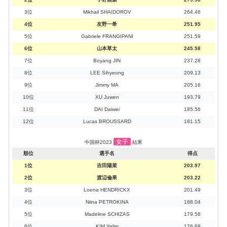
3位
Mikhail SHAIDOROV
264.46
4位
友野一希
251.95
5位
Gabriele FRANGIPANI
251.59
6位
山本草太
245.58
7位
Boyang JIN
237.28
8位
LEE Sihyeong
209.13
9位
Jimmy MA
205.16
10位
XU Juwen
193.79
11位
DAI Daiwei
185.56
12位
Lucas BROUSSARD
181.15
女子
中国杯2023
結果
順位
選手名
得点
1位
吉田陽菜
203.97
2位
渡辺倫果
203.22
3位
Loena HENDRICKX
201.49
4位
Niina PETROKINA
188.04
5位
Madeline SCHIZAS
179.58
6位
KIM Yelim
176.68