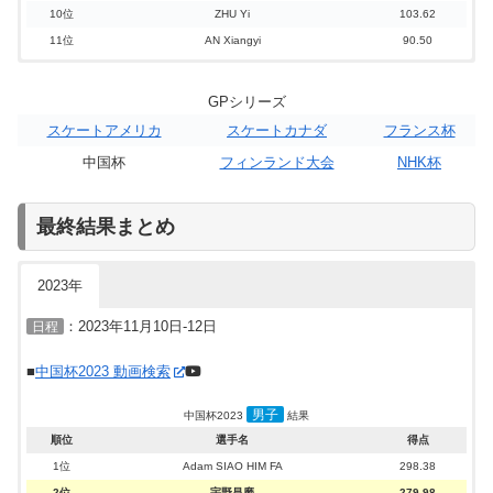
10位
Audrey SHIN
50.97
10位
ZHU Yi
103.62
11位
ZHU Yi
50.96
11位
AN Xiangyi
90.50
GPシリーズ
スケートアメリカ
スケートカナダ
フランス杯
中国杯
フィンランド大会
NHK杯
最終結果まとめ
2023年
：2023年11月10日-12日
日程
■
中国杯2023 動画検索
男子
中国杯2023
結果
順位
選手名
得点
1位
Adam SIAO HIM FA
298.38
2位
宇野昌磨
279.98