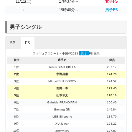
11/11(土)
17時37分～
女子FS
〃
19時40分～
男子FS
男子シングル
SP
FS
男子
フィギュアスケート・中国杯2023
SP 結果
男子
フィギュアスケート・中国杯2023
FS 結果
順位
選手名
得点
順位
選手名
得点
1位
宇野昌磨
105.25
1位
Adam SIAO HIM FA
207.17
2位
Adam SIAO HIM FA
91.21
2位
宇野昌磨
174.73
3位
Mikhail SHAIDOROV
89.94
3位
Mikhail SHAIDOROV
174.52
4位
Boyang JIN
87.44
4位
友野一希
171.45
5位
Gabriele FRANGIPANI
85.19
5位
山本草太
170.10
6位
友野一希
80.50
6位
Gabriele FRANGIPANI
166.40
7位
Jimmy MA
77.29
7位
Boyang JIN
149.84
8位
山本草太
75.48
8位
LEE Sihyeong
134.70
9位
LEE Sihyeong
74.43
9位
XU Juwen
128.22
10位
XU Juwen
65.57
10位
Jimmy MA
127.87