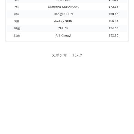
7位
Ekaterina KURAKOVA
173.15
8位
Hongyi CHEN
168.66
9位
Audrey SHIN
156.84
10位
ZHU Yi
154.58
11位
AN Xiangyi
152.36
スポンサーリンク