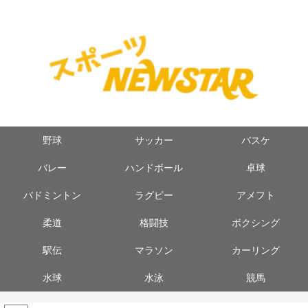
野球
サッカー
バスケ
バレー
ハンドボール
卓球
バドミントン
ラグビー
アメフト
柔道
格闘技
ボクシング
駅伝
マラソン
カーリング
水球
水泳
競馬