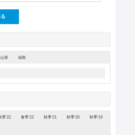
べる
山形
福島
森大会2024 高校野球 試合結果
手大会2024 高校野球 試合結果
城大会2024 高校野球 試合結果
田大会2024 高校野球 試合結果
形大会2024 高校野球 試合結果
島大会2024 高校野球 試合結果
準決勝
準決勝
準決勝
準決勝
準決勝
準決勝
2
-1
八戸工大一
3
-2
2
6
4
8
-1
-0
-0
-1
日大山形
大船渡
秋田南
聖和学園
学法石川
5
-4
弘前
5回コ)
(7回コ)
10
11
8
-1
-0
-2
秋季’22
春季’22
秋季’21
秋季’20
秋季’19
水沢商業
横手清陵
酒田南
決勝
7
-3
(6回コ)
(8回コ)
(7回コ)
14
-7
東北学院榴ケ岡
磐城
(7回コ)
6
-2
青森山田
３位決定戦
３位決定戦
決勝
決勝