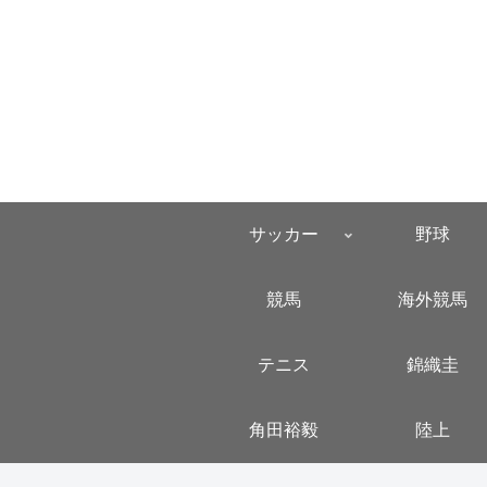
サッカー
野球
競馬
海外競馬
テニス
錦織圭
角田裕毅
陸上