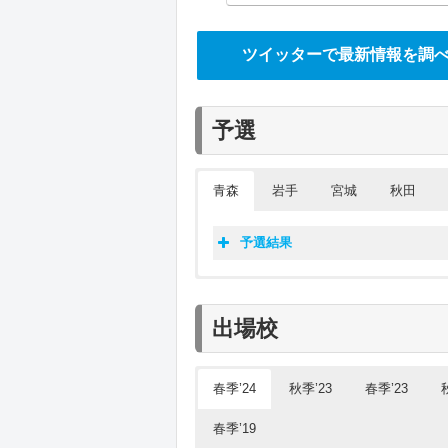
ツイッターで最新情報を調
予選
青森
岩手
宮城
秋田
予選結果
春季青
春季岩
春季宮
春季秋
春季山
春季福
出場校
青森山田
盛岡大附
鶴岡東
明桜
1
仙台育英
聖光学院
弘前学院聖愛
(
春季’24
秋季’23
春季’23
秋田商業
山形城北
花巻東
仙台城南
光南
春季’19
弘前学院聖愛