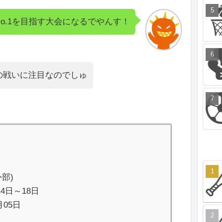
No.1を目指す大会になるでやんす！
の戦いに注目なのでしゅ
】
外部)
14日～18日
05日