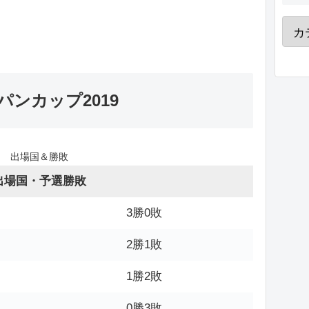
ンカップ2019
出場国＆勝敗
出場国・予選勝敗
3勝0敗
2勝1敗
1勝2敗
0勝3敗