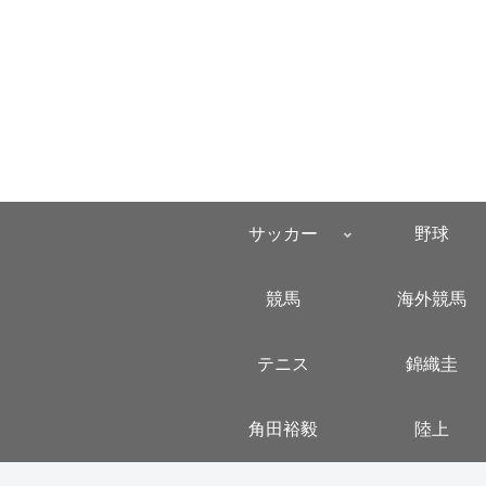
サッカー
野球
競馬
海外競馬
テニス
錦織圭
角田裕毅
陸上