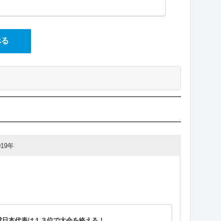
べる
019年
」
)水球日本代表は１３位で大会を終える！