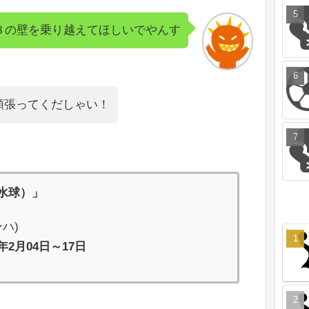
８の壁を乗り越えてほしいでやんす
頑張ってくだしゃい！
（水球）」
ハ)
4年2月04日～17日