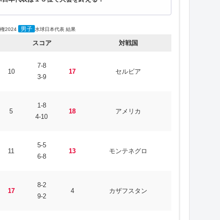
男子
権2024
水球日本代表 結果
スコア
対戦国
7-8
10
17
セルビア
3-9
1-8
5
18
アメリカ
4-10
5-5
11
13
モンテネグロ
6-8
8-2
17
4
カザフスタン
9-2