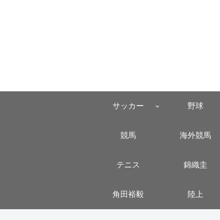
サッカー
野球
競馬
海外競馬
テニス
錦織圭
角田裕毅
陸上