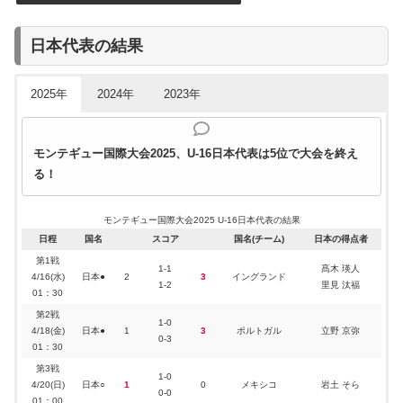
日本代表の結果
2025年
2024年
2023年
モンテギュー国際大会2025、U-16日本代表は5位で大会を終え
る！
モンテギュー国際大会2025 U-16日本代表の結果
日程
国名
スコア
国名(チーム)
日本の得点者
第1戦
1-1
髙木 瑛人
4/16(水)
日本●
2
3
イングランド
1-2
里見 汰福
01：30
第2戦
1-0
4/18(金)
日本●
1
3
ポルトガル
立野 京弥
0-3
01：30
第3戦
1-0
4/20(日)
日本○
1
0
メキシコ
岩土 そら
0-0
01：00