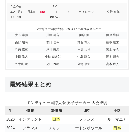
5位-6位
1-0
4/21(月)
日本○
1(5)
0-1
1(3)
カメルーン
立野 京弥
17：30
PK:5-3
モンテギュー国際大会2025 U-16日本代表メンバー
大下 幸誠
川中 碧音
伊藤 優
井芹 響輔
西野 陽向
熊田 佳斗
落合 哉太
橋本 凜来
竹内 悠三
滝川 颯馬
里見 汰福
岩土 そら
小田 脩人
小枝 朔太郎
中島 璃久
岡本 新大
五十嵐 陵
児山 雅稀
立野 京弥
髙木 瑛人
モンテギュー国際大会2024、U-16日本代表は4位で大会を終え
モンテギュー国際大会2023、U-16日本代表はPK戦の末 準優勝
最終結果まとめ
る！
で大会を終える！
モンテギュー国際大会 男子サッカー 大会成績
モンテギュー国際大会2024 U-16日本代表の結果
モンテギュー国際大会2023 U-16日本代表の結果
日程
日程
国名
国名
スコア
スコア
国名(チーム)
国名(チーム)
日本の得点者
日本の得点者
年
優勝
準優勝
3位
4位
第1戦
第1戦
2023
イングランド
日本
フランス
ルーマニア
0-0
0-0
4/03
3/27(水)
日本△
日本●
0
0
1
0
メキシコ
ポルトガル
0-1
0-0
2024
フランス
メキシコ
コートジボワール
日本
01:00
02:30