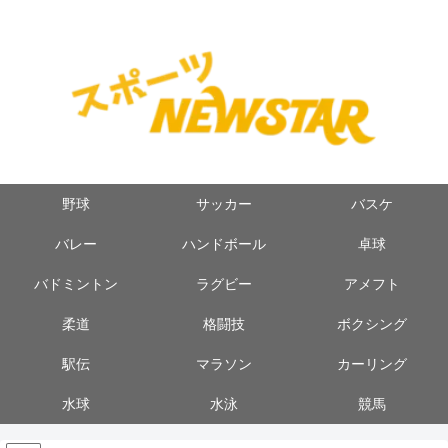
野球
サッカー
バスケ
バレー
ハンドボール
卓球
バドミントン
ラグビー
アメフト
柔道
格闘技
ボクシング
駅伝
マラソン
カーリング
水球
水泳
競馬