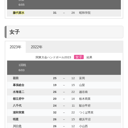
6/05
藤代紫水
31
–
26
昭和学院
男子
関東大会ハンドボール2022
結果
1回戦
女子
6/04
浦和実業
30-20
明星
市川
35-16
甲府工業
2023年
2022年
國學院栃木
29-21
吉井
女子
関東大会ハンドボール2023
結果
関東第一
31-22
上溝南
1回戦
富岡実業
31-22
東農大三
6/03
二松学舎大柏
26-15
日川
荏田
25
–
12
富岡
水海道一
22-18
横浜創学館
幕張総合
19
–
15
山梨
都立東大和
28-16
小山西
水海道二
26
–
22
越谷南
昭和学院
28-21
湘南工科大附
都立府中
20
–
16
栃木商業
富岡
32-19
川口北
八千代
24
–
11
駿台甲府
昭和第一
38-12
鹿沼商工
浦和実業
32
–
22
つくば秀英
桐光学園
25-23
麻生
明星
26
–
15
横浜平沼
2回戦
川口北
26
–
12
小山西
6/04