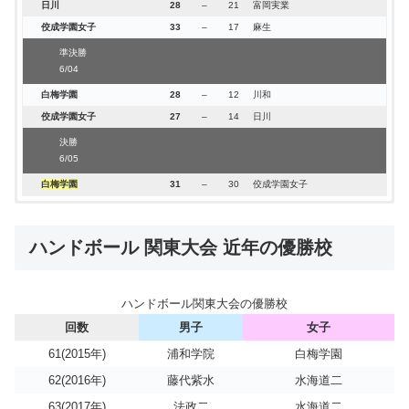
日川
28
–
21
富岡実業
6/06
佼成学園女子
33
–
17
麻生
昭和学院
34-29
法政二
準決勝
6/04
白梅学園
28
–
12
川和
佼成学園女子
27
–
14
日川
決勝
6/05
白梅学園
31
–
30
佼成学園女子
女子
関東大会ハンドボール2022
結果
1回戦
ハンドボール 関東大会 近年の優勝校
6/04
浦和実業
20-10
荏田
横浜平沼
16-14
駿台甲府
ハンドボール関東大会の優勝校
八千代
25-16
富岡実業
回数
男子
女子
横浜創英
22-18
都立東大和
61(2015年)
浦和学院
白梅学園
小山西
23-13
山梨
明星
18-8
幕張総合
62(2016年)
藤代紫水
水海道二
麻生
24-15
都立府中
63(2017年)
法政二
水海道二