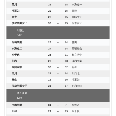
日川
22
–
18
水海道一
法政二
31-18
浦和実業
埼玉栄
22
–
15
高津
市川
31-10
國學院栃木
麻生
28
–
15
高崎女子
関東第一
31-23
富岡実業
佼成学園女子
38
–
15
栃木女子
藤代紫水
23-16
二松学舎大柏
浦和学院
26-15
水海道一
2回戦
6/03
昭和学院
26-20
都立東大和
昭和第一
25-17
富岡
白梅学園
29
–
14
荏田
駿台甲府
37-27
桐光学園
水海道二
24
–
14
幕張総合
準々決勝
八千代
25
–
11
都立府中
6/05
川和
26
–
18
浦和実業
法政二
24-17
市川
富岡実業
35
–
32
明星
関東第一
26-25
藤代紫水
日川
26
–
14
川口北
昭和学院
32-26
浦和学院
麻生
18
–
16
埼玉栄
駿台甲府
27-22
昭和第一
佼成学園女子
21
–
17
昭和学院
準決勝
準々決勝
6/05
6/04
法政二
39-22
関東第一
白梅学園
34
–
21
水海道二
昭和学院
30-29
駿台甲府
川和
21
–
13
八千代
決勝