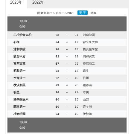
2023年
2022年
男子
関東大会ハンドボール2023
結果
1回戦
6/03
二松学舎大柏
28
–
21
湘南学園
石橋
24
–
17
都立東大和
浦和学院
26
–
17
横浜創学館
駿台甲府
32
–
22
浦和実業
富岡実業
37
–
25
鹿沼商工
昭和第一
28
–
18
麻生
水海道一
22
–
19
日川
横浜創英
23
–
20
越谷南
明星
26
–
22
市川
國學院栃木
30
–
15
山梨
関東第一
30
–
19
霞ヶ浦
桐光学園
24
–
10
伊勢崎
2回戦
6/03