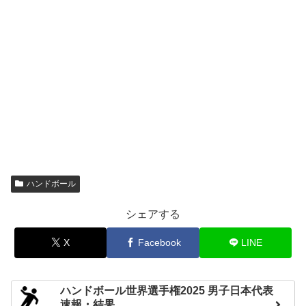
日川
30-20
麻生
白梅学園
29-24
昭和学院
準決勝
6/05
佼成学園女子
25-20
明星
白梅学園
27-14
日川
決勝
6/06
白梅学園
27-17
佼成学園女子
ハンドボール
シェアする
X
Facebook
LINE
ハンドボール世界選手権2025 男子日本代表
速報・結果