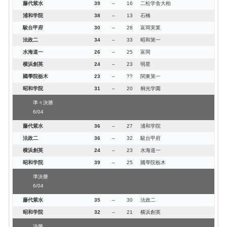
藤代紫水
39
–
16
二松学舎大柏
浦和学院
38
–
13
石橋
駿台甲府
30
–
28
富岡実業
法政二
34
–
33
昭和第一
水海道一
26
–
25
富岡
横浜創英
24
–
23
明星
國學院栃木
23
–
??
関東第一
昭和学院
31
–
20
桐光学園
準々決勝
6/04
藤代紫水
36
–
27
浦和学院
法政二
36
–
32
駿台甲府
横浜創英
24
–
23
水海道一
昭和学院
39
–
25
國學院栃木
準決勝
6/04
藤代紫水
35
–
30
法政二
昭和学院
32
–
21
横浜創英
決勝