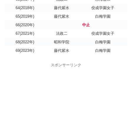
越谷南
28-15
高崎女子
64(2018年)
藤代紫水
佼成学園女子
日川
18-15
高津
65(2019年)
藤代紫水
白梅学園
埼玉栄
24-14
水海道一
66(2020年)
中止
白梅学園
栃木女子
川和
31-10
富岡
67(2021年)
法政二
佼成学園女子
2回戦
68(2022年)
昭和学院
白梅学園
6/04
69(2023年)
藤代紫水
白梅学園
佼成学園女子
22-9
浦和実業
八千代
17-11
横浜平沼
スポンサーリンク
横浜創英
25-13
小山西
明星
24-19
水海道二
麻生
20-16
栃木商業
日川
23-6
越谷南
白梅学園
27-18
埼玉栄
昭和学院
22-17
川和
準々決勝
6/05
佼成学園女子
35-21
八千代
明星
27-26
横浜創英