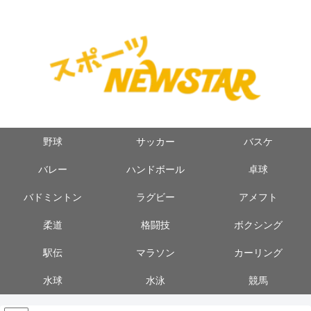
野球
サッカー
バスケ
バレー
ハンドボール
卓球
バドミントン
ラグビー
アメフト
柔道
格闘技
ボクシング
駅伝
マラソン
カーリング
水球
水泳
競馬