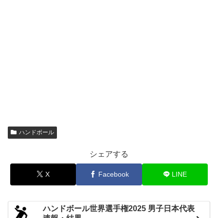
36
23
筑波大学
マニュファクチャリング
20-9
17-10
HC名古屋
30
27
大阪ラヴィッツ
13-17
プレステージ・
16-7
インターナショナル
27
21
大阪体育大学
11-14
アランマーレ
18-6
オムロン
32
11
環太平洋大学
14-5
準々決勝 01/07
16-10
飛騨高山
北國銀行
35
19
19-9
ブラックブルズ岐阜
13-11
イズミメイプルレッズ
23
21
三重バイオレットアイリス
10-10
ハンドボール
ソニーセミコンダクタ
17-11
34
25
HC名古屋
マニュファクチャリング
17-14
シェアする
プレステージ・
12-6
オムロン
29
15
インターナショナル
17-9
X
Facebook
LINE
アランマーレ
準決勝 01/08
18-9
北國銀行
38
21
イズミメイプルレッズ
ハンドボール世界選手権2025 男子日本代表
20-12