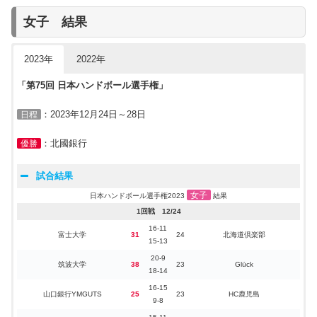
1回戦 12/13
女子 結果
ゴールデン
19-13
：2022年12月07日～11日
日程
35
31
立教大学
ウルヴス福岡
16-18
：豊田合成
20-10
優勝
2023年
2022年
大阪体育大学
39
27
富山ドリームス
19-17
男子
日本ハンドボール選手権2022
結果
15-12
「第75回
日本
ハンドボール選手権」
筑波大学
31
22
福岡大学
16-10
1回戦 12/07
トヨタ自動車東日本
18-10
：2023年12月24日～28日
日程
15-11
37
22
HC岩手
レガロッソ
19-12
FOG
31
9-13
28
HC山口
延:7-4
14-14
：北國銀行
優勝
中部大学
32
29
日本体育大学
18-15
11-6
北陸電力
31
18
富山ドリームス
20-12
福井永平寺
19-9
試合結果
39
20
香川クラブ
ブルーサンダー
20-11
21-16
アースフレンズBM
43
24
高松大学
女子
日本ハンドボール選手権2023
結果
22-8
13-14
アースフレンズBM
32
26
HC岡山
1回戦 12/24
19-12
19-13
日本体育大学
44
31
宮崎フェニックス
16-11
25-18
20-12
富士大学
31
24
北海道倶楽部
中央大学
41
21
エルムクラブ
15-13
21-9
25-9
琉球コラソン
47
23
仙台大学
20-9
22-14
2回戦 12/14
筑波大学
38
23
Glück
18-14
20-14
豊田合成
17-6
ゴールデン
渡辺組
34
23
エルムクラブ
39
16
16-15
14-9
ブルーファルコン
22-10
ウルヴス福岡
山口銀行YMGUTS
25
23
HC鹿児島
9-8
16-14
13-14
安芸高田ワクナガ
大同大学
33
30
ゴールデンウルヴス福岡
大阪体育大学
32
25