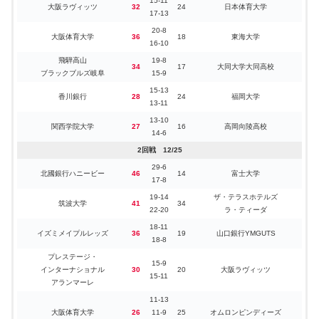
15-11
17-16
19-11
ハンドボールクラブ
大阪ラヴィッツ
32
24
日本体育大学
17-13
12-11
トヨタ紡織九州
11-8
HC Wakayama
26
23
中央大学
30
20
筑波大学
20-8
14-12
レッドトルネード佐賀
19-12
大阪体育大学
36
18
東海大学
16-10
2回戦 12/08
大同特殊鋼
16-13
トヨタ自動車東日本
30
28
飛騨高山
19-8
フェニックス
14-15
レガロッソ
25-6
34
17
大同大学大同高校
豊田合成
44
16
FOG
ブラックブルズ岐阜
15-9
19-10
17-11
ジークスター東京
34
24
中部大学
15-13
17-13
16-14
香川銀行
28
24
福岡大学
湧永製薬
28
27
北陸電力
13-11
12-13
12-9
福井永平寺
大崎電気オーソル
27
25
13-10
15-16
ブルーサンダー
21-9
関西学院大学
27
16
高岡向陵高校
トヨタ紡織九州
38
18
アースフレンズBM
14-6
17-9
19-13
アースフレンズBM
39
31
琉球コラソン
2回戦 12/25
20-18
17-13
ジークスター東京
32
27
日本体育大学
29-6
15-14
トヨタ車体
17-10
北國銀行ハニービー
46
14
富士大学
32
24
中央大学
17-8
ブレイヴキングス
15-14
14-16
大崎電気
32
29
琉球コラソン
19-14
ザ・テラスホテルズ
18-13
準々決勝 12/15
筑波大学
41
34
22-20
ラ・ティーダ
22-8
豊田合成
26-17
大同特殊鋼
42
19
渡辺組
50
28
大阪体育大学
18-11
20-11
ブルーファルコン
24-11
イズミメイプルレッズ
36
19
山口銀行YMGUTS
18-8
17-11
トヨタ紡織九州
14-12
大同特殊鋼
トヨタ自動車東日本
36
25
大同大学
30
28
プレステージ・
19-14
レッドトルネード佐賀
16-16
フェニックス
15-9
インターナショナル
30
20
大阪ラヴィッツ
13-8
18-16
15-11
トヨタ車体
30
18
HC Wakayama
ジークスター東京
37
33
大崎電気オーソル
アランマーレ
17-10
19-17
11-13
準々決勝 12/09
トヨタ車体
18-13
35
21
アースフレンズBM
大阪体育大学
26
11-9
25
オムロンピンディーズ
ブレイヴキングス
17-8