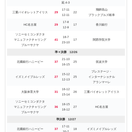
17-10
延:4-3
豊田合成
37
24
湧永製薬
20-14
準決勝 12/16
17-11
飛騨高山
三重バイオレットアイリス
29
22
12-12
豊田合成
17-10
トヨタ紡織九州
12-11
ブラックブルズ岐阜
34
26
ジークスター東京
31
13-13
29
トヨタ紡織九州
ブルーファルコン
17-16
レッドトルネード佐賀
17-8
延:6-4
HC名古屋
29
17
香川銀行
トヨタ車体
17-13
12-9
28
27
ジークスター東京
15-16
ブレイヴキングス
11-14
大同特殊鋼
27
26
大崎電気
ソニーセミコンダクタ
12-10
18-7
決勝 12/17
マニュファクチャリング
41
17
関西学院大学
23-10
22-12
ブルーサクヤ
豊田合成
15-14
トヨタ車体
トヨタ自動車東日本
34
29
トヨタ車体
29
28
12-17
ブルーファルコン
14-14
ブレイヴキングス
準々決勝 12/26
準決勝 12/10
21-10
北國銀行ハニービー
37
25
筑波大学
17-11
16-15
豊田合成
27
26
ジークスター東京
10-15
プレステージ・
15-12
13-10
イズミメイプルレッズ
27
25
インターナショナル
トヨタ自動車東日本
32
22
大同特殊鋼
12-13
19-12
アランマーレ
決勝 12/11
16-12
大阪体育大学
31
26
三重バイオレットアイリス
15-14
14-11
豊田合成
28
23
トヨタ自動車東日本
14-12
ソニーセミコンダクタ
18-15
マニュファクチャリング
36
27
HC名古屋
18-12
ブルーサクヤ
準決勝 12/27
17-11
北國銀行ハニービー
37
18
イズミメイプルレッズ
20-7