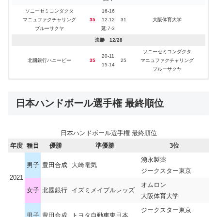
ソニーセミコンダクタ
16-16
マニュファクチャリング
35
12-12
31
大阪体育大学
ブルーサクヤ
延:7-3
決勝 12/28
ソニーセミコンダクタ
20-11
北國銀行ハニービー
35
25
マニュファクチャリング
15-14
ブルーサクヤ
「第74回
日本
ハンドボール選手権」
日本ハンドボール選手権 最終順位
：2023年01月05日～09日
日程
：北國銀行
優勝
日本ハンドボール選手権 最終順位
女子
日本ハンドボール選手権2022
結果
年度
種目
優勝
準優勝
3位
1回戦 01/05
湧永製薬
男子
豊田合成
大崎電気
21-16
ジークスター東京
東海大学
42
28
小松市立高校
21-12
2021
オムロン
14-15
女子
北國銀行
イズミメイプルレッズ
山口銀行YMGUTS
28
27
REDS
14-12
大阪体育大学
17-2
ジークスター東京
富士大学
32
7
北海道倶楽部
男子
豊田合成
トヨタ自動車東日本
15-5