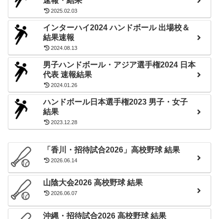
速報・結果
ソニーセミコンダクタ
16-7
24
20
オムロン
2025.02.03
マニュファクチャリング
8-13
決勝 01/09
インターハイ2024 ハンドボール 出場校＆
13-13
ソニーセミコンダクタ
結果速報
北國銀行
28
26
15-13
マニュファクチャリング
2024.08.13
男子ハンドボール・アジア選手権2024 日本
代表 速報結果
2024.01.26
ハンドボール日本選手権2023 男子・女子
結果
2023.12.28
「香川・招待試合2026」高校野球 結果
2026.06.14
山陰大会2026 高校野球 結果
2026.06.07
沖縄・招待試合2026 高校野球 結果