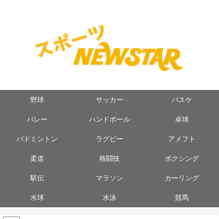
野球
サッカー
バスケ
バレー
ハンドボール
卓球
バドミントン
ラグビー
アメフト
柔道
格闘技
ボクシング
駅伝
マラソン
カーリング
水球
水泳
競馬