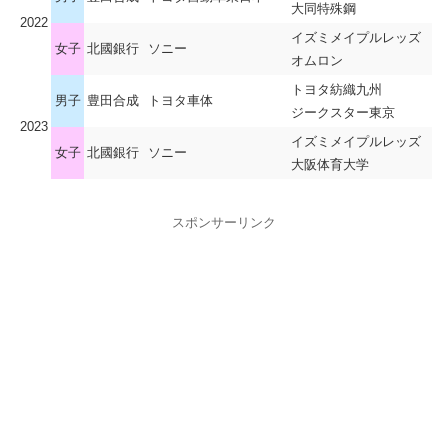
大同特殊鋼
16-11
2022
ザ・テラスホテルズ
27
20
国分中央高校
イズミメイプルレッズ
11-9
女子
北國銀行
ソニー
オムロン
12-12
筑波大学
28
24
香川銀行
16-12
トヨタ紡織九州
男子
豊田合成
トヨタ車体
15-14
ジークスター東京
大阪ラヴィッツ
36
21
武庫川女子大学
21-7
2023
イズミメイプルレッズ
22-5
女子
北國銀行
ソニー
大阪体育大学
47
11
Glück
大阪体育大学
25-6
10-12
環太平洋大学
26
20
中京大学
16-8
スポンサーリンク
2回戦 01/06
16-9
北國銀行
33
18
東海大学
17-9
11-12
飛騨高山
31
12-11
28
山口銀行YMGUTS
ブラックブルズ岐阜
延:8-5
20-8
三重バイオレットアイリス
42
16
富士大学
22-8
11-10
イズミメイプルレッズ
29
23
ザ・テラスホテルズ
18-13
ソニーセミコンダクタ
16-14