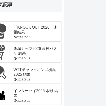
気記事
「KNOCK OUT 2026」速
報結果
2026.05.15
飯塚カップ2026 高校バス
ケ 結果
2026.04.12
WTTチャンピオンズ横浜
2025 結果
2025.08.11
インターハイ2025 水球 結
果
2025.08.20