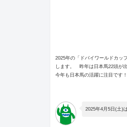
2025年の「ドバイワールドカ
します。 昨年は日本馬22頭が
今年も日本馬の活躍に注目です
2025年4月5日