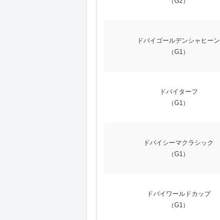
（G2）
ドバイゴールデンシャヒーン
（G1）
ドバイターフ
（G1）
ドバイシーマクラシック
（G1）
ドバイワールドカップ
（G1）