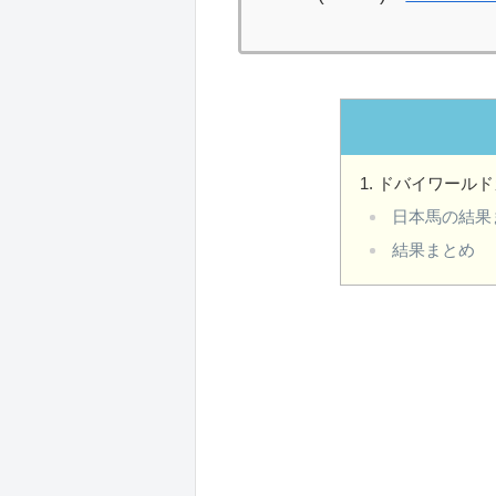
ドバイワールドカ
日本馬の結果
結果まとめ