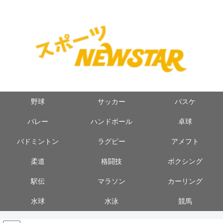
野球
サッカー
バスケ
バレー
ハンドボール
卓球
バドミントン
ラグビー
アメフト
柔道
格闘技
ボクシング
駅伝
マラソン
カーリング
水球
水泳
競馬