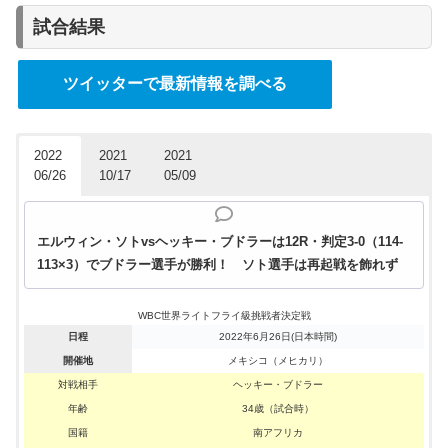
試合結果
ツイッターで最新情報を調べる
2022
2021
2021
06/26
10/17
05/09
エルウィン・ソトvsヘッキー・ブドラーは12R・判定3-0（114-
113×3）でブドラー選手が勝利！ ソト選手は再起戦を飾れず
WBC世界ライトフライ級挑戦者決定戦
日程
2022年6月26日(日本時間)
開催地
メキシコ（メヒカリ）
対戦相手
ヘッキー・ブドラー
年齢
34歳（試合時）
国籍
南アフリカ