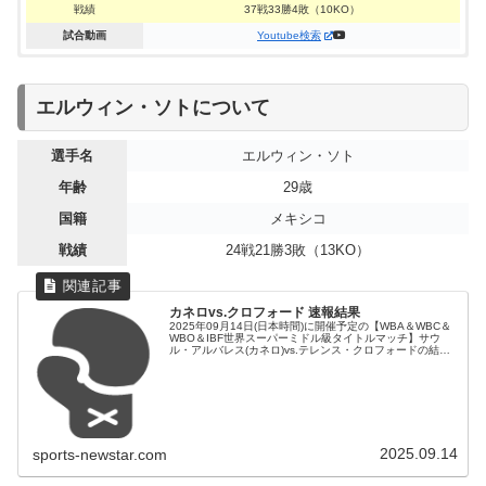
戦績
37戦33勝4敗（10KO）
試合動画
Youtube検索
WBO世界ライトフライ級タイトルマッチ、エルウィン・ソトvs
WBO世界ライトフライ級タイトルマッチ
エルウィン・ソトについて
ジョナサン・ゴンサレスは12R判定2-1（116-112,112-
エルウィン・ソト選手が9回TKO勝利で3度目の防衛成功！
116,112,116）ジョナサン・ゴンサレスが新王者に！！ソト選
選手名
エルウィン・ソト
手、４度目の防衛ならず。
WBO世界ライトフライ級タイトルマッチ（3度目・防衛戦）
年齢
29歳
日程
2021年05月09日(日本時間)
国籍
メキシコ
開催地
アメリカ(アーリントン)
WBO世界ライトフライ級タイトルマッチ（4度目・防衛戦）
戦績
24戦21勝3敗（13KO）
日程
2021年10月17日(日本時間)
対戦相手
高山勝成
開催地
アメリカ（フレズノ）
年齢
37歳（試合時）
対戦相手
ジョナサン・ゴンサレス
国籍
日本
カネロvs.クロフォード 速報結果
2025年09月14日(日本時間)に開催予定の【WBA＆WBC＆
年齢
30歳（試合時）
戦績
41戦32勝8敗1無効試合（12KO）
WBO＆IBF世界スーパーミドル級タイトルマッチ】サウ
ル・アルバレス(カネロ)vs.テレンス・クロフォードの結果
国籍
プエルトリコ
試合動画
Youtube検索
を速報でお届けします。
戦績
29戦24勝3敗1分1無効試合（14KO）
試合動画
Youtube検索
2025.09.14
sports-newstar.com