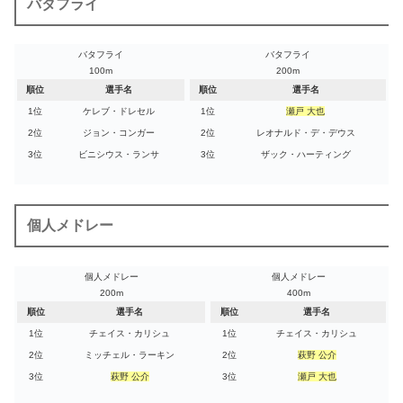
バタフライ
バタフライ
バタフライ
100m
200m
順位
選手名
順位
選手名
1位
ケレブ・ドレセル
1位
瀬戸 大也
2位
ジョン・コンガー
2位
レオナルド・デ・デウス
3位
ビニシウス・ランサ
3位
ザック・ハーティング
個人メドレー
個人メドレー
個人メドレー
200m
400m
順位
選手名
順位
選手名
1位
チェイス・カリシュ
1位
チェイス・カリシュ
2位
ミッチェル・ラーキン
2位
萩野 公介
3位
萩野 公介
3位
瀬戸 大也