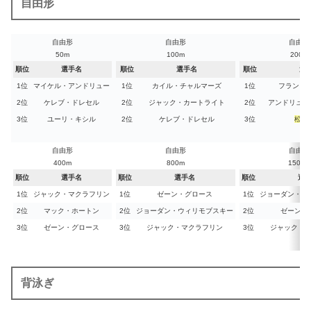
自由形
自由形
自由形
自由形
50m
100m
200m
順位
選手名
順位
選手名
順位
選
1位
マイケル・アンドリュー
1位
カイル・チャルマーズ
1位
フランシ
2位
ケレブ・ドレセル
2位
ジャック・カートライト
2位
アンドリュー
3位
ユーリ・キシル
2位
ケレブ・ドレセル
3位
松元
自由形
自由形
自由形
400m
800m
1500m
順位
選手名
順位
選手名
順位
選
1位
ジャック・マクラフリン
1位
ゼーン・グロース
1位
ジョーダン・ウ
2位
マック・ホートン
2位
ジョーダン・ウィリモブスキー
2位
ゼーン・
3位
ゼーン・グロース
3位
ジャック・マクラフリン
3位
ジャック・
背泳ぎ