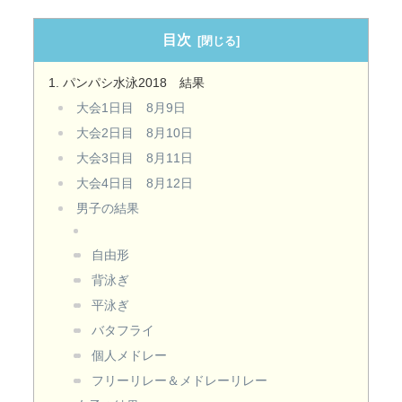
目次
パンパシ水泳2018 結果
大会1日目 8月9日
大会2日目 8月10日
大会3日目 8月11日
大会4日目 8月12日
男子の結果
自由形
背泳ぎ
平泳ぎ
バタフライ
個人メドレー
フリーリレー＆メドレーリレー