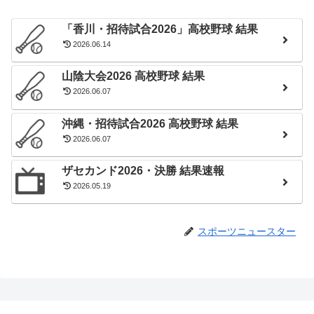
「香川・招待試合2026」高校野球 結果
2026.06.14
山陰大会2026 高校野球 結果
2026.06.07
沖縄・招待試合2026 高校野球 結果
2026.06.07
ザセカンド2026・決勝 結果速報
2026.05.19
スポーツニュースター