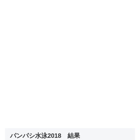
パンパシ水泳2018 結果