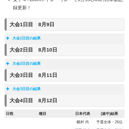
録更新！
大会1日目 8月9日
大会1日目の結果
日程
種目
日本代表
(途中)結果
大会2日目 8月10日
溝畑 樹蘭
予選全体・27位
大会2日目の結果
予選全体・16位
江原 騎士
決勝・6位
日程
種目
日本代表
(途中)結果
大会3日目 8月11日
予選全体・17位
渡辺 一平
予選全体・28位
坂田 怜央
自由形
200m
決勝Ｂ・7位
大会3日目の結果
予選全体・15位
松元 克央
予選全体・5位
決勝Ｂ・6位
松元 克央
日程
種目
日本代表
(途中)結果
大会4日目 8月12日
決勝・3位
予選全体・9位
予選全体・14位
中村 克
予選全体・22位
山本 耕平
決勝・6位
小堀 勇氣
決勝Ｂ・5位
日程
種目
日本代表
(途中)結果
決勝Ｂ・8位
自由形
100m
予選全体・10位
予選全体・7位
幌村 尚
予選全体・26位
塩浦 慎理
山本 耕平
全体・9位
江原 騎士
決勝・8位
決勝・5位