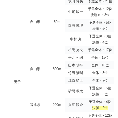
坂田 怜央
予選全体・21位
自由形
400m
自由形
1500m
平井 彬嗣
全体・11位
小堀 勇氣
予選全体・27位
男子
予選全体・16位
予選全体・12位
平井 彬嗣
竹田 渉瑚
全体・6位
中尾 駿一
予選全体・20位
決勝Ｂ・8位
決勝Ｂ・3位
溝畑 樹蘭
予選全体・11位
決勝Ｂ・5位
予選全体・11位
渡辺 一平
自由形
50m
予選全体・5位
竹田 渉瑚
決勝Ｂ・2位
塩浦 慎理
坂田 怜央
予選全体・24位
決勝・8位
平泳ぎ
100m
決勝・5位
予選全体・4位
予選全体・3位
予選全体・17位
小関 也朱篤
男子
予選全体・3位
瀬戸 大也
幌村 尚
決勝・1位
中村 克
決勝・1位
決勝Ｂ・7位
決勝・4位
予選全体・3位
予選全体・5位
塩浦 慎理
予選全体・16位
萩野 公介
松元 克央
予選全体・17位
バタフライ
200m
矢島 優也
決勝・2位
決勝・6位
バタフライ
100m
男子
予選全体・10位
平井 彬嗣
全体・13位
矢島 優也
予選全体・2位
予選全体・9位
決勝・8位
個人メドレー
400m
瀬戸 大也
幌村 尚
山本 耕平
全体・10位
決勝・3位
決勝Ｂ・4位
自由形
800m
予選全体・6位
小堀 勇氣
竹田 渉瑚
全体・8位
予選全体・8位
予選全体・11位
決勝・6位
藤森 太将
金子 雅紀
決勝Ｂ・2位
江原 騎士
全体・7位
決勝・7位
男子
予選全体・2位
萩野 公介
赤瀬 紗也香
予選全体・26位
予選全体・5位
予選全体・15位
決勝・3位
8/09
砂間 敬太
背泳ぎ
100m
中尾 駿一
決勝・5位
予選全体・7位
決勝Ｂ・4位
予選全体・6位
池江 璃花子
藤森 太将
決勝・2位
予選全体・4位
予選全体・3位
決勝Ｂ・2位
個人メドレー
200m
背泳ぎ
200m
入江 陵介
入江 陵介
決勝・2位
予選全体・15位
決勝・2位
予選全体・5位
8/10
青木 智美
瀬戸 大也
決勝Ｂ・5位
予選全体・12位
フリーリレー
４×200m
日本
3位
決勝・4位