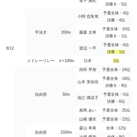
金子 雅紀
決勝Ｂ・5位
自由形
200m
山根 優衣
予選全体・25位
相馬 あい
予選全体・28位
溝畑 樹蘭
予選全体・12位
予選全体・4位
予選全体・13位
山本 茉由佳
予選全体・22位
8/11
フリーリレー
４×100m
日本
3位
小関 也朱篤
五十嵐 千尋
決勝・4位
決勝・7位
渡部 香生子
棄権
予選全体・11位
五十嵐 千尋
予選全体・10位
予選全体・16位
決勝・7位
平泳ぎ
200m
藤森 太将
白井 璃緒
予選全体・20位
決勝Ｂ・1位
決勝Ｂ・3位
五十嵐 千尋
決勝Ｂ・7位
予選全体・8位
自由形
400m
小堀 倭加
予選全体・6位
小堀 倭加
予選全体・21位
決勝・6位
8/12
渡辺 一平
自由形
100m
山根 優衣
予選全体・26位
決勝・1位
女子
小堀 倭加
全体・9位
予選全体・17位
予選全体・10位
自由形
800m
森山 幸美
メドレーリレー
４×100m
日本
2位
池江 璃花子
森山 幸美
全体・12位
決勝Ｂ・8位
決勝・5位
持田 早智
予選全体・24位
予選全体・8位
予選全体・11位
白井 璃緒
予選全体・24位
渡部 香生子
山根 優衣
予選全体・18位
決勝Ｂ・棄権
決勝Ｂ・3位
山本 茉由佳
予選全体・17位
決勝Ｂ・8位
青木 智美
予選全体・6位
予選全体・12位
女子
決勝Ｂ・5位
平泳ぎ
100m
鈴木 聡美
長谷川 涼香
自由形
50m
予選全体・5位
決勝・4位
決勝Ｂ・5位
池江 璃花子
予選全体・3位
決勝・6位
持田 早智
予選全体・2位
バタフライ
100m
予選全体・1位
決勝・2位
青木 玲緒樹
池江 璃花子
女子
バタフライ
200m
相馬 あい
予選全体・25位
決勝・3位
決勝・1位
予選全体・4位
長谷川 涼香
山根 優衣
予選全体・22位
予選全体・3位
予選全体・9位
決勝・4位
清水 咲子
相馬 あい
決勝・3位
決勝・7位
森山 幸美
全体・12位
予選全体・5位
個人メドレー
400m
自由形
1500m
酒井 夏海
予選全体・1位
持田 早智
予選全体・13位
小堀 倭加
全体・8位