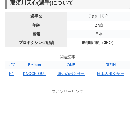
2018年02月12日
スアキム・
那須川天心(選手)について
那須川天心：プロデビュー戦
那須川天心：プロ７戦目
那須川天心：プロ６戦目
那須川天心：プロ４戦目
那須川天心：プロ３戦目
那須川天心：プロ２戦目
○
判定
●
WBOアジア・パシフィック・バンタム級王座決定戦 10回戦
KNOCK OUT
シットソートーテーウ
日程
日程
日程
日程
日程
日程
2024年07月20日(日本時間)
2024年01月23日(日本時間)
2023年09月18日(日本時間)
2023年04月08日(日本時間)
2025年06月08日(日)
2025年02月24日(月)
那須川天心：プロ５戦目
WBC世界バンタム級王座決定戦
那須川天心：プロ８戦目
日程
2024年10月14日(月)
2018年05月06日
開催地
開催地
開催地
開催地
開催地
開催地
日本（東京）
日本（大阪）
日本（東京）
日本（東京）
日本（東京）
日本（東京）
選手名
那須川天心
○
2R
●
中村優作
日程
2025年11月24日(月)
RIZIN
開催地
日本（東京）
対戦相手
対戦相手
対戦相手
対戦相手
対戦相手
対戦相手
ビクトル・サンティリャン
ジョナサン・ロドリゲス
ジェイソン・モロニー
ルイス・ロブレス
ルイス・グスマン
与那覇勇気
年齢
27歳
開催地
日本（東京）
対戦相手
ジェルウィン・アシロ
年齢
年齢
年齢
年齢
年齢
年齢
25歳（試合時）
25歳（試合時）
27歳（試合時）
32歳（試合時）
29歳（試合時）
34歳（試合時）
2018年06月17日
ロッタン・
国籍
日本
○
判定
●
対戦相手
井上拓真
年齢
23歳（試合時）
国籍
国籍
国籍
国籍
国籍
国籍
ドミニカ共和国
オーストラリア
アメリカ
メキシコ
メキシコ
日本
RISE
ジットムアンノン
プロボクシング戦績
9戦8勝1敗（3KO）
年齢
29歳（試合時）
国籍
フィリピン
戦績
戦績
戦績
戦績
戦績
戦績
20戦17勝2敗1分（7KO）
18戦15勝2敗1分（5KO）
17戦12勝4敗1分（8KO）
12戦10勝2敗（6KO）
15戦14勝1敗（5KO）
30戦27勝3敗（19KO）
2018年09月30日
国籍
日本
○
判定
●
堀口恭司
戦績
9戦9勝0敗（4KO）
試合動画
試合動画
試合動画
試合動画
試合動画
試合動画
Youtube検索
Youtube検索
Youtube検索
Youtube検索
Youtube検索
Youtube検索
RIZIN
関連記事
戦績
22戦20勝2敗（5KO）
試合動画
Youtube検索
2018年11月17日
試合動画
Youtube検索
UFC
Bellator
ONE
RIZIN
○
1R
●
内藤大樹
RISE
K1
KNOCK OUT
海外のボクサー
日本人ボクサー
2018年12月31日
RIZIN
●
1R
○
フロイド・メイウェザー
スポンサーリンク
（エキシビションマッチ）
2019年03月10日
○
3R
●
フェデリコ・ローマ
RISE
2019年04月21日
○
3R
●
フリッツ・ビアグタン
RIZIN
2019年06月02日