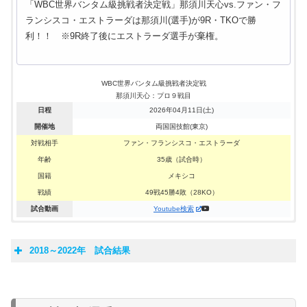
「WBC世界バンタム級挑戦者決定戦」那須川天心vs.ファン・フ
ランシスコ・エストラーダは那須川(選手)が9R・TKOで勝
利！！ ※9R終了後にエストラーダ選手が棄権。
WBC世界バンタム級挑戦者決定戦
那須川天心：プロ９戦目
日程
2026年04月11日(土)
開催地
両国国技館(東京)
対戦相手
ファン・フランシスコ・エストラーダ
年齢
35歳（試合時）
国籍
メキシコ
戦績
49戦45勝4敗（28KO）
試合動画
Youtube検索
「WBC世界バンタム級王座決定戦」那須川天心vs.井上拓真は井
「バンタム級 10回戦」那須川天心vs.ビクトル・サンティリャン
那須川天心vs.ジェイソン・モロニーは那須川(選手)が10R・判定
WBOアジア・パシフィック・バンタム級王座決定戦、那須川天
那須川天心vs.ジョナサン・ロドリゲスは那須川(選手)が3R・
那須川天心vs.ルイス・ロブレスは那須川(選手)が3R終了・TKO
那須川天心vs.ルイス・グスマンは那須川(選手)が8R・判定3-
那須川天心vs.与那覇勇気は那須川(選手)が6R・判定3-0(59-55、
2018～2022年 試合結果
上拓真(選手)が12R・判定3-0(116-112,116-112,117-111)で勝利し
は那須川(選手)が10R・判定3-0(100-90,99-91,99-91)で勝利！！
3-0(97-93,97-93,98-92)で勝利！！
心vs.ジェルウィン・アシロは那須川(選手)が10R・判定3-0(97-
TKOで勝利！！
で勝利！！ ※ロブレス選手が右足首を負傷。
0(80-70×3)で勝利！！
60-53、60-53)で勝利！！
那須川選手の試合結果
新王者に！！ 那須川(選手)はプロ初黒星。
92,98-91,98-91)で勝利！！
日程
結果
選手名
120ポンド契約(54.4kg) 10回戦
121ポンド契約(54.88kg) 8回戦
123ポンド(55.79kg)契約 8回戦
スーパーバンタム級 6回戦
119ポンド契約 10回戦
バンタム級 10回戦