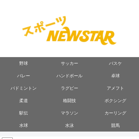
野球
サッカー
バスケ
バレー
ハンドボール
卓球
バドミントン
ラグビー
アメフト
柔道
格闘技
ボクシング
駅伝
マラソン
カーリング
水球
水泳
競馬