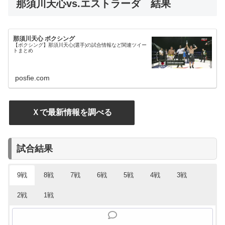
那須川天心vs.エストラーダ 結果
那須川天心 ボクシング
【ボクシング】那須川天心(選手)の試合情報など関連ツイー
トまとめ
posfie.com
Ｘで最新情報を調べる
試合結果
9戦
8戦
7戦
6戦
5戦
4戦
3戦
2戦
1戦