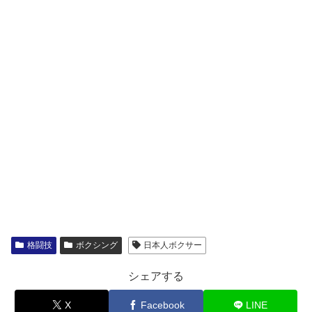
○
2R
●
マーティン・ブランコ
RIZIN
2019年07月21日
スアキム・
○
3R
●
RISE
シットソートーテーウ
2019年09月16日
○
判定
●
志朗
RISE
2019年12月31日
○
1R
●
江幡塁
RIZIN
2020年07月12日
○
1R
●
笠原友希
RISE
2020年09月27日
○
判定
●
皇治
RIZIN
2020年11月01日
○
2R
●
裕樹
RISE
格闘技
ボクシング
日本人ボクサー
2020年12月31日
クマンドーイ・
○
判定
●
RIZIN
ペットジャルーンウィット
シェアする
2021年02月28日
○
判定
●
志朗
RISE
X
Facebook
LINE