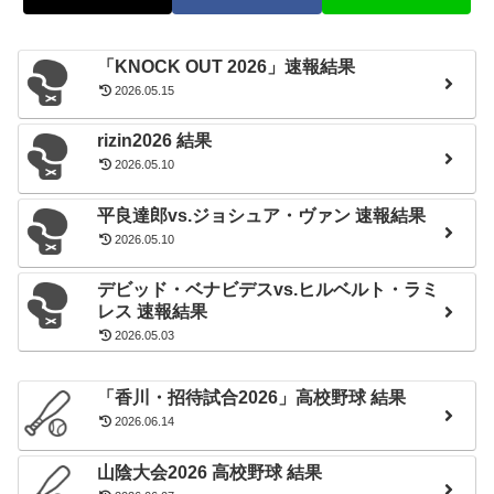
大崎孔稀
2021年06月13日
決着
–
–
HIROYA
RIZIN
つかず
所英男
「KNOCK OUT 2026」速報結果
2026.05.15
2021年09月23日
○
判定
●
鈴木真彦
RISE
rizin2026 結果
2021年12月31日
2R
2026.05.10
RIZIN
△
判定
△
五味隆典
（エキシビションマッチ）
なし
平良達郎vs.ジョシュア・ヴァン 速報結果
2022年04月02日
2026.05.10
○
判定
●
風音
RISE
デビッド・ベナビデスvs.ヒルベルト・ラミ
2022年06月19日
○
判定
●
武尊
レス 速報結果
THE MATCH
2026.05.03
「香川・招待試合2026」高校野球 結果
2026.06.14
山陰大会2026 高校野球 結果