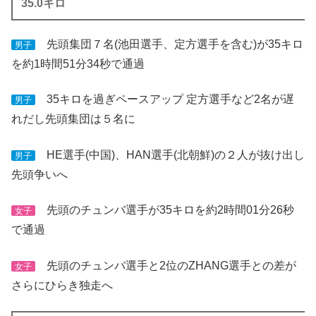
35.0キロ
先頭集団７名(池田選手、定方選手を含む)が35キロ
男子
を約1時間51分34秒で通過
35キロを過ぎペースアップ 定方選手など2名が遅
男子
れだし先頭集団は５名に
HE選手(中国)、HAN選手(北朝鮮)の２人が抜け出し
男子
先頭争いへ
先頭のチュンバ選手が35キロを約2時間01分26秒
女子
で通過
先頭のチュンバ選手と2位のZHANG選手との差が
女子
さらにひらき独走へ