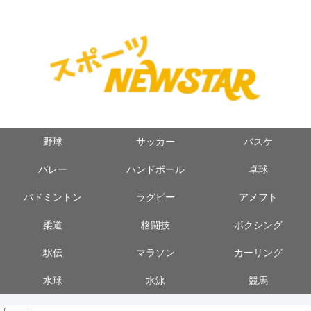
野球
サッカー
バスケ
バレー
ハンドボール
卓球
バドミントン
ラグビー
アメフト
柔道
格闘技
ボクシング
駅伝
マラソン
カーリング
水球
水泳
競馬