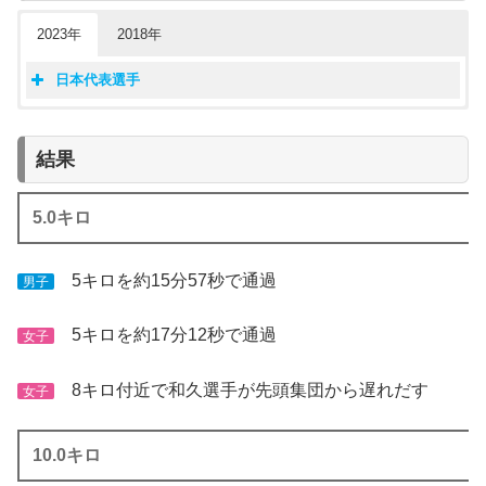
2023年
2018年
日本代表選手
第19回アジア競技大会2023
第18回アジア競技大会2018
マラソン日本代表選手
マラソン日本代表選手
男子
女子
結果
男子
女子
池田耀平
大西ひかり
井上大仁
野上恵子
定方俊樹
和久夢来
園田隼
田中華絵
5.0キロ
5キロを約15分57秒で通過
男子
5キロを約17分12秒で通過
女子
8キロ付近で和久選手が先頭集団から遅れだす
女子
10.0キロ