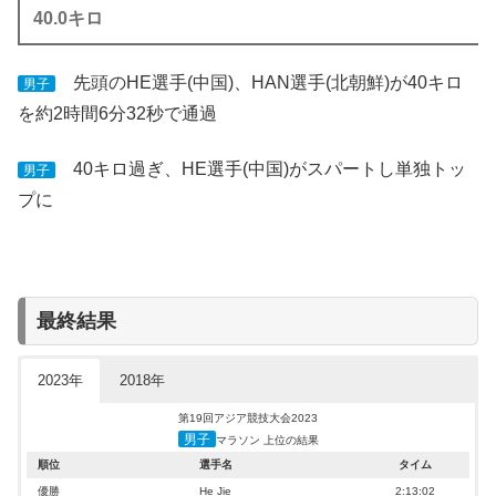
40.0キロ
先頭のHE選手(中国)、HAN選手(北朝鮮)が40キロ
男子
を約2時間6分32秒で通過
40キロ過ぎ、HE選手(中国)がスパートし単独トッ
男子
プに
最終結果
2023年
2018年
第19回アジア競技大会2023
男子
マラソン 上位の結果
順位
選手名
タイム
優勝
He Jie
2:13:02