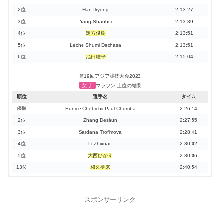
2位
Han Ilryong
2:13:27
3位
Yang Shaohui
2:13:39
4位
定方俊樹
2:13:51
5位
Leche Shumi Dechasa
2:13:51
6位
池田耀平
2:15:04
第19回アジア競技大会2023
女子
マラソン 上位の結果
順位
選手名
タイム
優勝
Eunice Chebichii Paul Chumba
2:26:14
2位
Zhang Deshun
2:27:55
3位
Sardana Trofimova
2:28:41
4位
Li Zhixuan
2:30:02
5位
大西ひかり
2:30:06
13位
和久夢来
2:40:54
第18回アジア競技大会2018
男子
マラソン 上位の結果
スポンサーリンク
順位
選手名
タイム
優勝
井上大仁
2:18:22