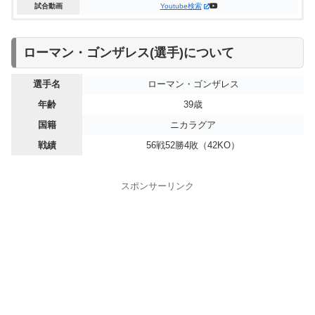
試合動画
Youtube検索
WBC世界スーパーフライ級 王座決定戦は12R・判定2-0(114-
スーパーフライ級12回戦、12R・判定3-0(118-110,117-111,116-
ローマン・ゴンザレス(選手)について
114,116-112,115-113)でエストラーダ(選手)が勝利！
112)でローマン・ゴンザレス(選手)が勝利！
選手名
ローマン・ゴンザレス
WBC世界スーパーフライ級 王座決定戦
スーパーフライ級12回戦
年齢
39歳
ローマン・ゴンザレス：プロ55戦目
ローマン・ゴンザレス：プロ54戦目
国籍
ニカラグア
日程
日程
2022年12月04日(日本時間)
2022年03月06日(日本時間)
開催地
開催地
アメリカ（グレンデール）
アメリカ（サンディエゴ）
戦績
56戦52勝4敗（42KO）
対戦相手
対戦相手
ファン・フランシスコ・エストラーダ
フリオ・セサール・マルティネス
年齢
年齢
32歳（試合時）
27歳（試合時）
スポンサーリンク
国籍
国籍
メキシコ
メキシコ
戦績
戦績
21戦18勝1敗2無効試合（14KO）
46戦43勝3敗（28KO）
試合動画
試合動画
Youtube検索
Youtube検索