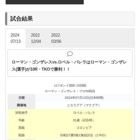
試合結果
2024
2022
2022
07/13
12/04
03/06
ローマン・ゴンザレスvs.ロベル・バレラはローマン・ゴンザレ
ス(選手)が10R・TKOで勝利！！
117ポンド契約 10回戦
ローマン・ゴンザレス：プロ56戦目
日程
2024年07月13日(日本時間)
開催地
ニカラグア（マナグア）
対戦相手
ロベル・バレラ
年齢
31歳（試合時）
国籍
コロンビア
戦績
33戦27勝5敗1無効試合（17KO）