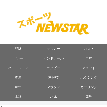
野球
サッカー
バスケ
バレー
ハンドボール
卓球
バドミントン
ラグビー
アメフト
柔道
格闘技
ボクシング
駅伝
マラソン
カーリング
水球
水泳
競馬