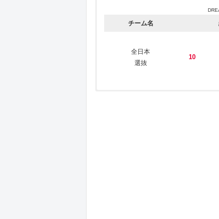
DRE
チーム名
全日本
10
選抜
：2023年1月22日(日) 13時00分
日程
JAPAN
チーム名
全日本
20
選抜