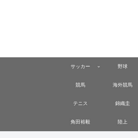
サッカー
野球
競馬
海外競馬
テニス
錦織圭
角田裕毅
陸上