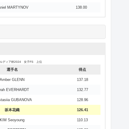
LIM Juheon
66.26
niel MARTYNOV
138.00
ルディア杯2024 女子SP 上位
ルディア杯2024 女子FS 上位
選手名
得点
選手名
得点
Amber GLENN
75.71
Amber GLENN
137.18
坂本花織
73.53
rah EVERHARDT
132.77
arah EVERHARDT
69.13
stasiia GUBANOVA
128.96
astasiia GUBANOVA
66.78
坂本花織
126.41
Anna PEZZETTA
64.11
KIM Seoyoung
110.13
渡辺倫果
61.79