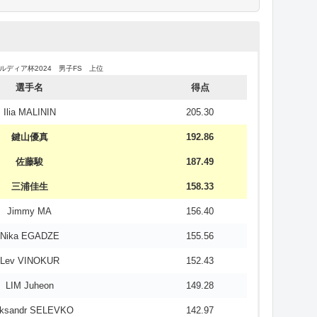
ルディア杯2024 男子SP 上位
ルディア杯2024 男子FS 上位
選手名
得点
選手名
得点
Ilia MALININ
107.25
Ilia MALININ
205.30
鍵山優真
98.68
鍵山優真
192.86
佐藤駿
98.39
佐藤駿
187.49
Nika EGADZE
76.45
三浦佳生
158.33
三浦佳生
76.42
Jimmy MA
156.40
Lev VINOKUR
75.36
Nika EGADZE
155.56
Jimmy MA
73.01
Lev VINOKUR
152.43
avier VAUCLIN
71.01
LIM Juheon
149.28
niel MARTYNOV
69.01
eksandr SELEVKO
142.97