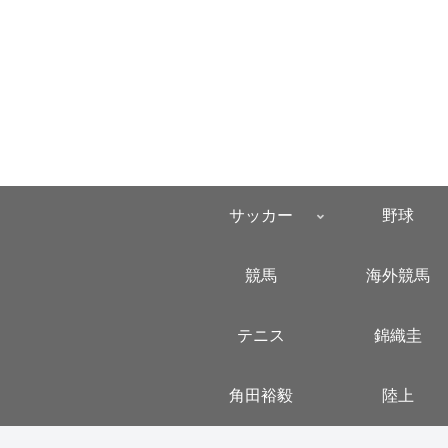
サッカー
野球
競馬
海外競馬
テニス
錦織圭
角田裕毅
陸上