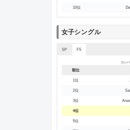
10位
10位
Da
女子シングル
SP
FS
ロンバ
ロンバ
順位
順位
1位
1位
2位
2位
Sa
3位
S
3位
Ana
4位
An
4位
5位
5位
6位