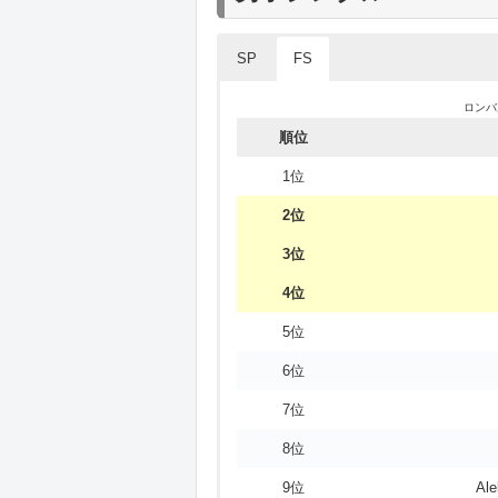
SP
FS
ロンバ
ロンバ
順位
順位
1位
1位
2位
2位
3位
3位
4位
4位
5位
5位
6位
6位
7位
7位
8位
X
8位
9位
Da
9位
Al