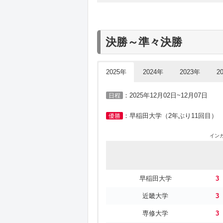
慶應義塾大学
3
慶應義塾大学
チーム名
大阪国際大学
3
中京大学
早稲田大学
決勝～準々決勝
中京大学
3
近畿大学
中京大学
近畿大学
3
2025年
2024年
2023年
2
福山平成大学
近畿大学
長崎国際大学
3
：2025年12月02日~12月07日
日程
福岡大学
大阪産業大学
大東文化大学
3
：早稲田大学（2年ぶり11回目）
優勝
大阪産業大学
順天堂大学
イン
福山平成大学
3
順天堂大学
専修大学
福岡大学
3
岐阜協立大学
国士舘大学
早稲田大学
3
仙台大学
3
法政大学
明治大学
近畿大学
3
山梨大学
3
専修大学
専修大学
3