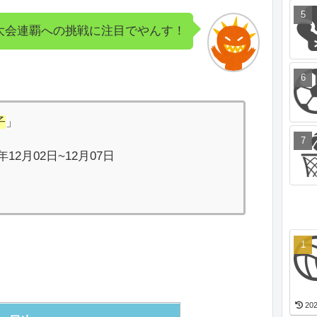
大会連覇への挑戦に注目でやんす！
子
」
年12月02日~12月07日
202