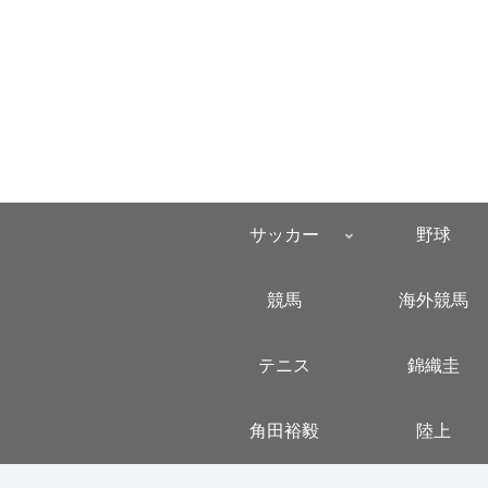
サッカー
野球
競馬
海外競馬
テニス
錦織圭
角田裕毅
陸上