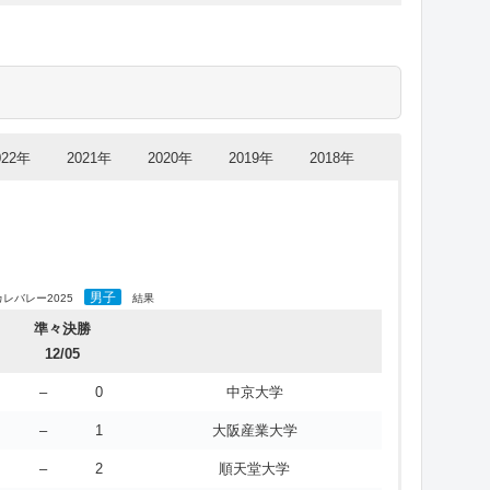
-0
長崎大学
3
-1
東京学芸大学
結果
チーム名
-1
高知工科大学
3
-0
大阪国際大学
3
-0
日本体育大学
-0
東北福祉大学
3
-0
長崎国際大学
3
-0
慶應義塾大学
-2
駒澤大学
022年
2021年
2020年
2019年
2018年
3
-1
大東文化大学
3
-0
福山平成大学
-0
朝日大学
3
-0
仙台大学
3
-2
福岡大学
-2
天理大学
3
-1
山梨大学
3
-1
岐阜協立大学
男子
カレバレー2025
結果
-1
立教大学
3
-0
広島経済大学
準々決勝
3
-2
法政大学
-1
金沢星稜大学
12/05
3
-0
徳島大学
3
-1
筑波大学
–
0
中京大学
-1
亜細亜大学
3
-1
京都産業大学
3
-0
中央学院大学
–
1
大阪産業大学
-0
東海大学札幌校舎
3
-1
中央大学
–
2
順天堂大学