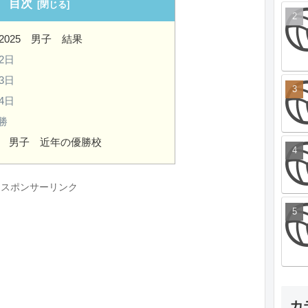
目次
025 男子 結果
2日
3日
4日
勝
 男子 近年の優勝校
スポンサーリンク
カ