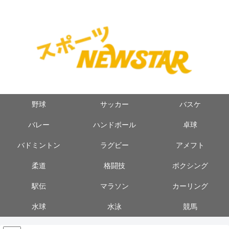
野球
サッカー
バスケ
バレー
ハンドボール
卓球
バドミントン
ラグビー
アメフト
柔道
格闘技
ボクシング
駅伝
マラソン
カーリング
水球
水泳
競馬