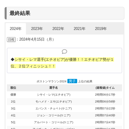
最終結果
2024年
2023年
2022年
2021年
2019年
：2024年4月15日（月）
日程
◆
シサイ・レマ選手(エチオピア)が優勝！！エチオピア勢が１
位、２位フィニッシュ！！
男子
ボストンマラソン2024
上位の結果
順位
選手名
(速報値)タイム
優勝
シサイ・レマ(エチオピア)
2時間06分17秒
2位
モハメド・エサ(エチオピア)
2時間06分58秒
3位
エバンス・チェベト(ケニア)
2時間07分22秒
4位
ジョン・コリール(ケニア)
2時間07分40秒
5位
アルバート・コリール(ケニア)
2時間07分47秒