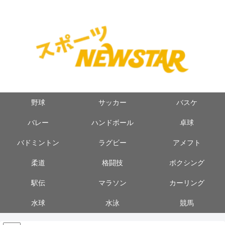
野球
サッカー
バスケ
バレー
ハンドボール
卓球
バドミントン
ラグビー
アメフト
柔道
格闘技
ボクシング
駅伝
マラソン
カーリング
水球
水泳
競馬