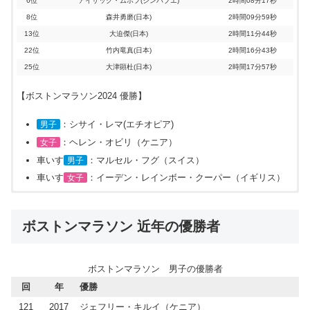
6位
アイザック・ムポフ(ジンバブエ)
2時間08分17秒
8位
森井勇磨(日本)
2時間09分59秒
13位
大迫傑(日本)
2時間11分44秒
22位
竹内竜真(日本)
2時間16分43秒
25位
大津顕杜(日本)
2時間17分57秒
【ボストンマラソン2024 優勝】
：シサイ・レマ(エチオピア)
男子
：ヘレン・オビリ（ケニア）
女子
車いす
：マルセル・フグ（スイス）
男子
車いす
：イーデン・レインボー・クーパー（イギリス）
女子
：2023年4月17日（月）
：2022年4月18日（月）
：2021年10月11日（月）
日程
日程
日程
◆
ローレンス・チェロノ選手(ケニア)が優勝！！
ボストンマラソン 近年の優勝者
◆
◆
◆
エバンス・チェベト選手(ケニア)が優勝！！大会連覇！！
エバンス・チェベト選手(ケニア)が優勝！！ ケニア勢が１
ベンソン・キプルト選手(ケニア)が優勝！！
男子
ボストンマラソン2019
上位の結果
位、２位、３位を独占！！
ボストンマラソン 男子の優勝者
順位
選手名
タイム
男子
男子
ボストンマラソン2023
ボストンマラソン2021
上位の結果
上位の結果
回
年
優勝
優勝
ローレンス・チェロノ(ケニア)
2時間07分57秒
男子
順位
順位
選手名
選手名
タイム
タイム
ボストンマラソン2022
上位の結果
2位
レリサ・デシサ(エチオピア)
2時間07分59秒
121
2017
ジェフリー・キルイ（ケニア）