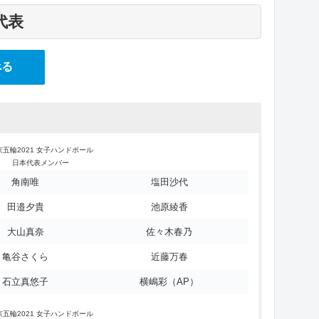
代表
日本
オランダ
べる
フランス
韓国
アンゴラ
ブラジル
京五輪2021 女子ハンドボール
日本代表メンバー
スペイン
角南唯
塩田沙代
スウェーデン
田邉夕貴
池原綾香
ロシア
大山真奈
佐々木春乃
ハンガリー
亀谷さくら
近藤万春
モンテネグロ
石立真悠子
横嶋彩（AP）
ノルウェー
京五輪2021 女子ハンドボール