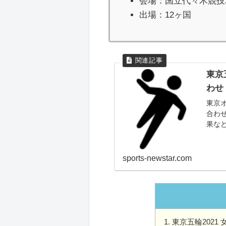
会場：国立代々木競技
出場：12ヶ国
東京
わせ
東京
合わ
果など
ック
界選手
sports-newstar.com
東京五輪2021