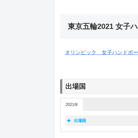
東京五輪2021 女子
オリンピック 女子ハンドボール – Cur
出場国
2021年
出場国
東京五
大会