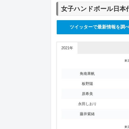
女子ハンドボール日本
開催国
世界選手権
ツイッターで最新情報を調
欧州予選
アジア予選
2021年
アフリカ予選
パンアメリカン大会
東
世界最終予選
角南果帆
〃
板野陽
〃
原希美
〃
永田しおり
〃
藤井紫緒
〃
東