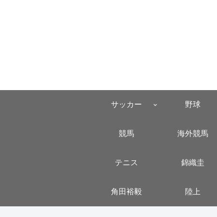
サッカー
野球
競馬
海外競馬
テニス
錦織圭
角田裕毅
陸上