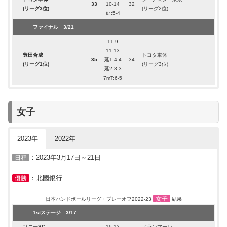
33
10-14
32
(リーグ3位)
(リーグ2位)
延:5-4
ファイナル 3/21
11-9
11-13
豊田合成
トヨタ車体
35
延1:4-4
34
(リーグ1位)
(リーグ3位)
延2:3-3
7mT:6-5
：2022年3月18日～20日
日程
女子
：豊田合成
優勝
男子
日本ハンドボールリーグ・プレーオフ2021-22
結果
2023年
2022年
1stステージ 3/18
：2023年3月17日～21日
日程
大崎電気
14-13
ジークスター東京
26
24
(リーグ4位)
12-11
(リーグ3位)
：北國銀行
優勝
2ndステージ 3/19
女子
日本ハンドボールリーグ・プレーオフ2022-23
結果
トヨタ車体
21-15
大崎電気
41
33
(リーグ2位)
20-18
(リーグ4位)
1stステージ 3/17
ファイナル 3/20
ソニーSC
16-12
アランマーレ