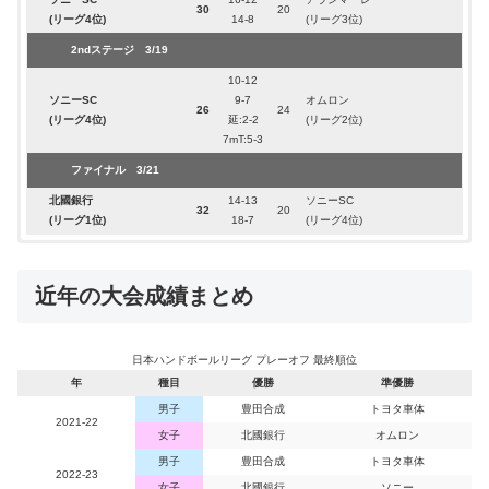
30
20
(リーグ4位)
14-8
(リーグ3位)
豊田合成
20-12
トヨタ車体
31
28
(リーグ1位)
11-16
(リーグ2位)
2ndステージ 3/19
10-12
ソニーSC
9-7
オムロン
26
24
(リーグ4位)
延:2-2
(リーグ2位)
7mT:5-3
ファイナル 3/21
北國銀行
14-13
ソニーSC
32
20
(リーグ1位)
18-7
(リーグ4位)
：2022年3月18日～20日
日程
近年の大会成績まとめ
：北國銀行
優勝
女子
日本ハンドボールリーグ・プレーオフ2021-22
結果
日本ハンドボールリーグ プレーオフ 最終順位
1stステージ 3/18
年
種目
優勝
準優勝
オムロン
11-8
イズミメイプルレッズ
男子
豊田合成
トヨタ車体
22
22
(リーグ3位)
11-14
(リーグ4位)
2021-22
女子
北國銀行
オムロン
2ndステージ 3/19
男子
豊田合成
トヨタ車体
2022-23
ソニーSC
辞退
女子
北國銀行
ソニー