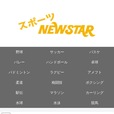
野球
サッカー
バスケ
バレー
ハンドボール
卓球
バドミントン
ラグビー
アメフト
柔道
格闘技
ボクシング
駅伝
マラソン
カーリング
水球
水泳
競馬