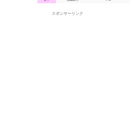
中止
(リーグ2位)
ファイナル 3/20
スポンサーリンク
北國銀行
16-10
オムロン
30
25
(リーグ1位)
14-15
(リーグ3位)