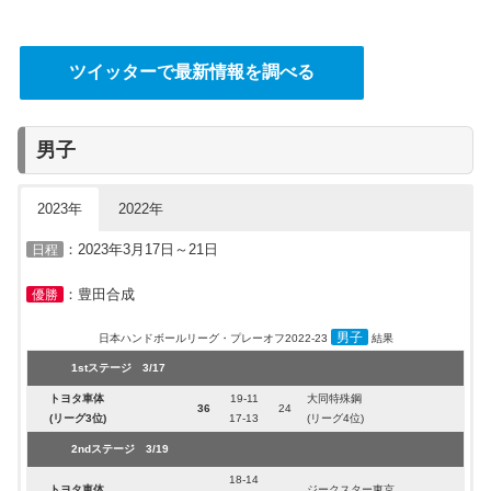
ツイッターで最新情報を調べる
男子
2023年
2022年
：2023年3月17日～21日
日程
：豊田合成
優勝
男子
日本ハンドボールリーグ・プレーオフ2022-23
結果
1stステージ 3/17
トヨタ車体
19-11
大同特殊鋼
36
24
(リーグ3位)
17-13
(リーグ4位)
2ndステージ 3/19
18-14
トヨタ車体
ジークスター東京