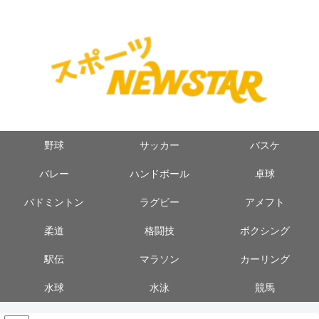
野球
サッカー
バスケ
バレー
ハンドボール
卓球
バドミントン
ラグビー
アメフト
柔道
格闘技
ボクシング
駅伝
マラソン
カーリング
水球
水泳
競馬