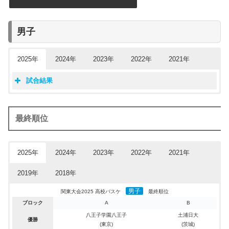
男子
2025年
2024年
2023年
2022年
2021年
試合結果
開催地：埼玉県
開催地：茨城県
開催地：神奈川県
開催地：千葉県
最終順位
日程：2024年6月01日,02日
日程：2023年6月03日,04日
日程：2022年6月04日,05日
日程：2021年6月05日,06日
関東大会2025 高校バスケ 男子・Aブロック
関東大会2024 高校バスケ 男子・Aブロック
関東大会2023 高校バスケ 男子・Aブロック
関東大会2022 高校バスケ 男子・Aブロック
関東大会2021 高校バスケ 男子・Aブロック
１回戦 5/31
2025年
2024年
2023年
2022年
2021年
１回戦 6/01
１回戦 6/03
１回戦 6/04
１回戦 6/05
東海大相模(神奈川)
102
–
77
昌平(埼玉)
日本航空(山梨)
伊奈学園総合
実践学園
桐光学園
93
84
75
79
–
–
–
–
78
62
76
65
昌平(埼玉)
桐光学園
湘南工科大附
市立柏
2019年
2018年
前橋育英(群馬)
82
–
68
東海大菅生(東京)
前橋育英(群馬)
日本航空
埼玉栄
國學院久我山
105
66
76
88
–
–
–
–
94
79
58
75
日本学園(東京)
実践学園
土浦日大
文星芸大附
八王子学園八王子(東京)
79
–
58
文星芸大附(栃木)
男子
市立船橋(千葉)
土浦日大
市立船橋
前橋育英
101
86
83
99
–
–
–
–
64
53
75
87
法政二(神奈川)
拓大紅陵
前橋育英
昌平
関東大会2025 高校バスケ
最終順位
湘南工科大附(神奈川)
90
–
68
市立柏(千葉)
ブロック
A
B
國學院久我山(東京)
東海大相模
國學院久我山
東海大菅生
88
74
75
86
–
–
–
–
69
84
72
53
文星芸大附(栃木)
八王子学園八王子
日川
日体大柏
日本航空(山梨)
89
–
49
実践学園(東京)
八王子学園八王子
土浦日大
桐光学園(神奈川)
正智深谷
日大三
日川
76
99
88
66
–
–
–
–
87
63
68
65
埼玉栄(埼玉)
つくば秀英
日体大柏
日大豊山
優勝
(東京)
(茨城)
つくば秀英(茨城)
81
–
73
桐光学園(神奈川)
八王子学園八王子(東京)
成立学園
正智深谷
正智深谷
107
122
94
81
–
–
–
–
105
59
68
69
八千代(千葉)
習志野
横浜清風
上溝南