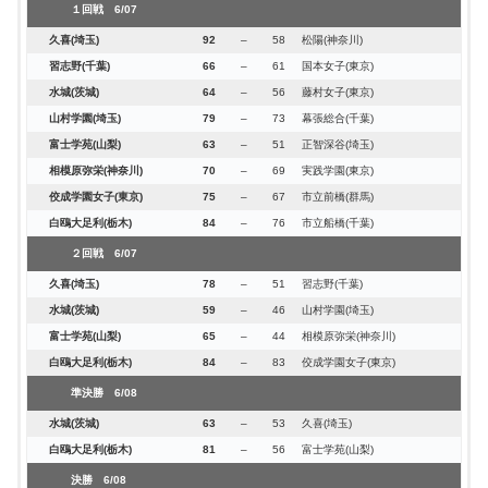
１回戦 6/07
久喜(埼玉)
92
–
58
松陽(神奈川)
習志野(千葉)
66
–
61
国本女子(東京)
水城(茨城)
64
–
56
藤村女子(東京)
山村学園(埼玉)
79
–
73
幕張総合(千葉)
富士学苑(山梨)
63
–
51
正智深谷(埼玉)
相模原弥栄(神奈川)
70
–
69
実践学園(東京)
佼成学園女子(東京)
75
–
67
市立前橋(群馬)
白鴎大足利(栃木)
84
–
76
市立船橋(千葉)
２回戦 6/07
久喜(埼玉)
78
–
51
習志野(千葉)
水城(茨城)
59
–
46
山村学園(埼玉)
富士学苑(山梨)
65
–
44
相模原弥栄(神奈川)
白鴎大足利(栃木)
84
–
83
佼成学園女子(東京)
準決勝 6/08
水城(茨城)
63
–
53
久喜(埼玉)
白鴎大足利(栃木)
81
–
56
富士学苑(山梨)
決勝 6/08