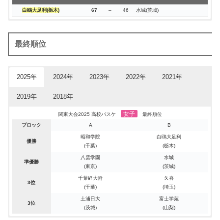
白鴎大足利(栃木)
67
–
46
水城(茨城)
開催地：東京都
開催地：山梨県
開催地：栃木県
開催地：群馬県
最終順位
日程：2024年6月08日,09日
日程：2023年6月10日,11日
日程：2022年6月11日,12日
日程：2021年6月12日,13日
関東大会2024 高校バスケ 女子・Aブロック
関東大会2023 高校バスケ 女子・Aブロック
関東大会2022 高校バスケ 女子・Aブロック
関東大会2021 高校バスケ 女子・Aブロック
2025年
2024年
2023年
2022年
2021年
１回戦 6/08
１回戦 6/10
１回戦 6/11
１回戦 6/12
千葉英和(千葉)
千葉経大附
矢板中央
明星学園
73
80
81
90
–
–
–
–
41
43
59
51
作新学院(栃木)
作新学院
実践学園
アレセイア湘南
2019年
2018年
日本航空(山梨)
昌平
市立柏
白鴎大足利
100
78
79
74
–
–
–
–
46
73
57
47
実践学園(東京)
実践学園
市立前橋
昌平
女子
八雲学園(東京)
鵠沼
昭和学院
土浦日大
103
85
63
83
–
–
–
–
53
52
58
75
久喜(埼玉)
千葉英和
白鵬女子
千葉英和
関東大会2025 高校バスケ
最終順位
ブロック
A
B
土浦日大(茨城)
明星学園
明星学園
桐生市立商業
102
71
96
97
–
–
–
–
53
63
47
71
星槎国際湘南(神奈川)
富士学苑
久喜
文化学園大杉並
昭和学院
白鴎大足利
桐生市立商業(群馬)
日本航空
土浦日大
八雲学園
85
91
72
81
–
–
–
–
59
67
55
52
佼成学園女子(東京)
埼玉栄
白鴎大足利
市立川越
優勝
(千葉)
(栃木)
昭和学院(千葉)
昭和学院
東京成徳大高
千葉経済大附
98
49
90
77
–
–
–
–
45
44
63
69
相模原弥栄(神奈川)
佼成学園女子
埼玉栄
鵠沼
八雲学園
水城
東京成徳大高(東京)
土浦日大
千葉経大附
昭和学院
80
73
73
95
–
–
–
–
78
47
57
69
鵠沼(神奈川)
横浜立野
鵠沼
市立前橋
準優勝
(東京)
(茨城)
昌平(埼玉)
東京成徳大高
八雲学園
東京成徳大高
100
68
65
92
–
–
–
–
57
48
66
67
明秀日立(茨城)
桐生市立商業
日本航空
日本航空
千葉経大附
久喜
3位
２回戦 6/08
２回戦 6/10
２回戦 6/12
２回戦 6/13
(千葉)
(埼玉)
土浦日大
富士学苑
日本航空(山梨)
千葉経大附
市立柏
明星学園
82
83
77
92
–
–
–
–
74
74
48
82
千葉英和(千葉)
昌平
矢板中央
白鴎大足利
3位
(茨城)
(山梨)
土浦日大(茨城)
明星学園
明星学園
桐生市立商業
119
89
88
86
–
–
–
–
77
79
60
78
八雲学園(東京)
鵠沼
昭和学院
土浦日大