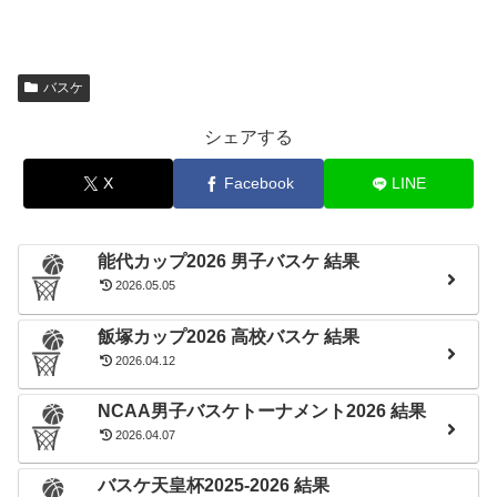
市立船橋
市立太田
75
66
–
–
64
70
法政二
星槎国際湘南
２回戦 6/08
２回戦 6/10
佼成学園女子
実践学園
81
72
–
–
63
68
桐生市立商業
山村学園
白鴎大足利(栃木)
草加南
69
81
–
–
46
76
高崎商業(群馬)
相模女子大高等部
下妻一
市立船橋
72
74
–
–
56
64
作新学院
韮崎
埼玉栄(埼玉)
下妻一
60
85
–
–
56
76
横浜立野(神奈川)
八千代
バスケ
準決勝 6/12
準決勝 6/13
市立柏(千葉)
幕張総合
75
73
–
–
64
38
藤村女子(東京)
矢板中央
千葉経大附(千葉)
市立前橋
市立船橋
市立柏
78
64
97
84
–
–
–
–
50
76
66
71
矢板中央(栃木)
藤村女子
宇都宮文星女子
市立太田
シェアする
下妻一
実践学園
94
68
–
–
67
83
佼成学園女子
市立船橋
準決勝 6/09
準決勝 6/11
X
Facebook
LINE
白鴎大足利(栃木)
下妻一
79
70
–
–
65
43
埼玉栄(埼玉)
草加南
市立柏(千葉)
幕張総合
77
73
–
–
56
62
千葉経大附(千葉)
市立前橋
決勝 6/09
決勝 6/11
能代カップ2026 男子バスケ 結果
市立柏(千葉)
下妻一
69
67
–
–
61
48
白鴎大足利(栃木)
幕張総合
2026.05.05
飯塚カップ2026 高校バスケ 結果
2026.04.12
NCAA男子バスケトーナメント2026 結果
2026.04.07
バスケ天皇杯2025-2026 結果