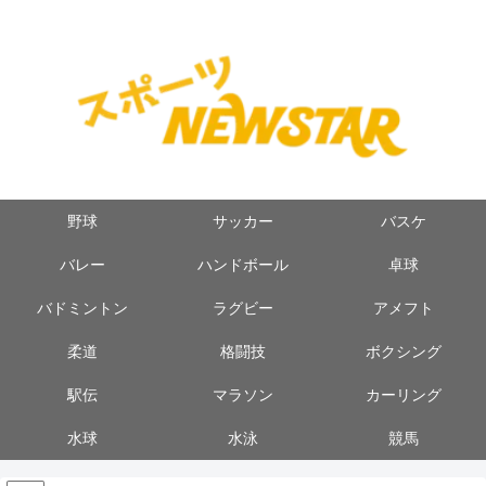
野球
サッカー
バスケ
バレー
ハンドボール
卓球
バドミントン
ラグビー
アメフト
柔道
格闘技
ボクシング
駅伝
マラソン
カーリング
水球
水泳
競馬