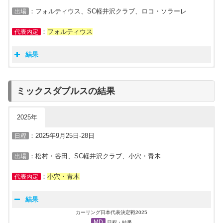
コンサドーレ
7
-6
SC軽井沢クラブ
9/12
Ｓ:11000 02020=6
：フォルティウス、SC軽井沢クラブ、ロコ・ソラーレ
出場
第4戦
Ｓ:01002 00002=5
コンサドーレ
4-
5
SC軽井沢クラブ
9/12
コ:00020 00110=4
：
フォルティウス
代表内定
結果
カーリング日本代表決定戦2025
女子
日程・結果
試合
チーム
結果
チーム
スコア
ミックスダブルスの結果
第1戦
フ:01001 10202 0=7
ロコ・ソラーレ
9
-7
フォルティウス
9/11
ロ:00120 02020 2=9
2025年
第2戦
ロ:00231 3103×=13
ロコ・ソラーレ
13
-4
SC軽井沢クラブ
9/11
Ｓ:01000 0030×=4
：2025年9月25日-28日
日程
第3戦
Ｓ:10020 21002=8
SC軽井沢クラブ
8
-6
フォルティウス
9/11
フ:01101 00210=6
：松村・谷田、SC軽井沢クラブ、小穴・青木
出場
第4戦
Ｓ:00200 01011=5
SC軽井沢クラブ
5
-4
ロコ・ソラーレ
9/12
ロ:01000 20100=4
：
小穴・青木
代表内定
第5戦
ロ:00210 00030=6
フォルティウス
7
-6
ロコ・ソラーレ
9/12
フ:11000 30101=7
結果
第6戦
フ:02001 10001=5
フォルティウス
5
-3
SC軽井沢クラブ
カーリング日本代表決定戦2025
9/12
Ｓ:00110 00010=3
MD
日程・結果