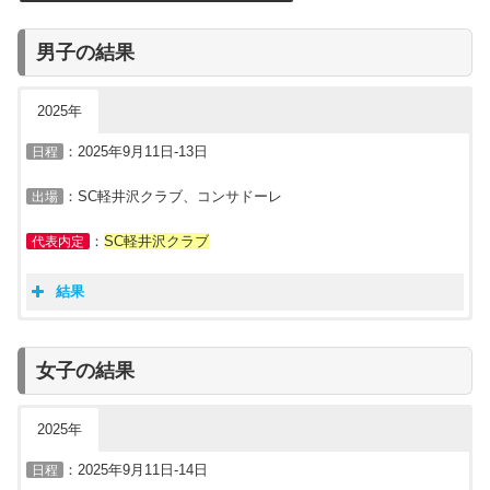
男子の結果
2025年
：2025年9月11日-13日
日程
：SC軽井沢クラブ、コンサドーレ
出場
：
SC軽井沢クラブ
代表内定
結果
カーリング日本代表決定戦2025
男子
日程・結果
試合
チーム
結果
チーム
スコア
女子の結果
第1戦
コ:10020 10020=6
コンサドーレ
6-
7
SC軽井沢クラブ
9/11
Ｓ:02002 01101=7
2025年
第2戦
Ｓ:01303 101××=9
コンサドーレ
3-
9
SC軽井沢クラブ
9/11
コ:00020 010××=3
：2025年9月11日-14日
日程
第3戦
コ:00021 00103=7