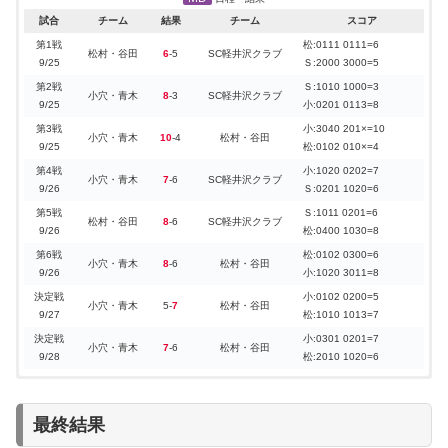
TB
ロ:0100 01××=2
フォルティウス
7
-2
ロコ・ソラーレ
試合
チーム
結果
チーム
スコア
9/13
フ:3002 20××=7
第1戦
松:0111 0111=6
決定戦
Ｓ:30310 211××=11
松村・谷田
6
-5
SC軽井沢クラブ
SC軽井沢クラブ
11
-3
フォルティウス
9/25
Ｓ:2000 3000=5
9/13
フ:01002 000××=3
第2戦
Ｓ:1010 1000=3
決定戦
Ｓ:00201 02010=6
小穴・青木
8
-3
SC軽井沢クラブ
フォルティウス
7
-6
SC軽井沢クラブ
9/25
小:0201 0113=8
9/14
フ:01020 20101=7
第3戦
小:3040 201×=10
決定戦
Ｓ:00200 10020=5
小穴・青木
10
-4
松村・谷田
フォルティウス
6
-5
SC軽井沢クラブ
9/25
松:0102 010×=4
9/14
フ:01003 00101=6
第4戦
小:1020 0202=7
小穴・青木
7
-6
SC軽井沢クラブ
9/26
Ｓ:0201 1020=6
第5戦
Ｓ:1011 0201=6
松村・谷田
8
-6
SC軽井沢クラブ
9/26
松:0400 1030=8
第6戦
松:0102 0300=6
小穴・青木
8
-6
松村・谷田
9/26
小:1020 3011=8
決定戦
小:0102 0200=5
小穴・青木
5-
7
松村・谷田
9/27
松:1010 1013=7
決定戦
小:0301 0201=7
小穴・青木
7
-6
松村・谷田
9/28
松:2010 1020=6
最終結果