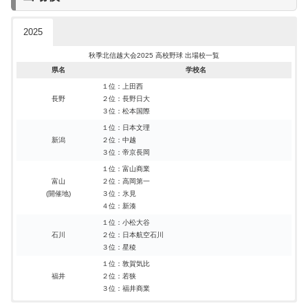
2025
秋季北信越大会2025 高校野球 出場校一覧
県名
学校名
１位：上田西
長野
２位：長野日大
３位：松本国際
１位：日本文理
新潟
２位：中越
３位：帝京長岡
１位：富山商業
富山
２位：高岡第一
(開催地)
３位：氷見
４位：新湊
１位：小松大谷
石川
２位：日本航空石川
３位：星稜
１位：敦賀気比
福井
２位：若狭
３位：福井商業