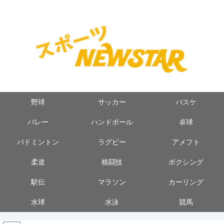
野球
サッカー
バスケ
バレー
ハンドボール
卓球
バドミントン
ラグビー
アメフト
柔道
格闘技
ボクシング
駅伝
マラソン
カーリング
水球
水泳
競馬